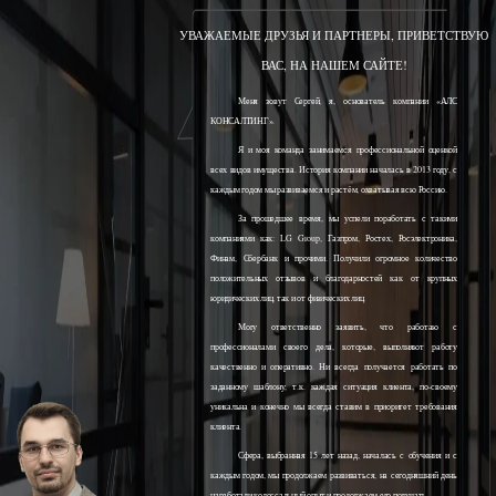
УВАЖАЕМЫЕ ДРУЗЬЯ И ПАРТНЕРЫ, ПРИВЕТСТВУЮ
ВАС, НА НАШЕМ САЙТЕ!
Меня зовут Сергей, я, основатель компании «АЛС
КОНСАЛТИНГ».
Я и моя команда занимаемся профессиональной оценкой
всех видов имущества. История компании началась в 2013 году, с
каждым годом мы развиваемся и растём, охватывая всю Россию.
За прошедшее время, мы успели поработать с такими
компаниями как: LG Group, Газпром, Ростех, Росэлектроника,
Финам, Сбербанк и прочими. Получили огромное количество
положительных отзывов и благодарностей как от крупных
юридических лиц, так и от физических лиц.
Могу ответственно заявить, что работаю с
профессионалами своего дела, которые, выполняют работу
качественно и оперативно. Ни всегда получается работать по
заданному шаблону, т.к. каждая ситуация клиента, по-своему
уникальна и конечно мы всегда ставим в приоритет требования
клиента.
Сфера, выбранная 15 лет назад, началась с обучения и с
каждым годом, мы продолжаем развиваться, на сегодняшний день
наработали колоссальный опыт и продолжаем его получать.