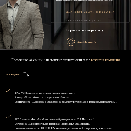
Шахнович Сергей Валерьевич
управляющий партнер
Обратитесь к директору
info@alsconsult.ru
Постоянное обучение и повышение экспертности залог
развития компании
уже получены
ЮУрГУ (Южно-Уральский государственный университет)
Кафедра «Оценка бизнеса и конкурентоспособности»
Специальность - «Экономика и управление на предприятии (Операции с недвижимым имуществом)»
РЭУ Плеханова (Российский экономический университет им. Г.В. Плеханова)
Обучение на «Единой программе подготовки арбитражных управляющих»
Получено свидетельство РОСРЕЕСТРА на ведение деятельности Арбитражного управляющего