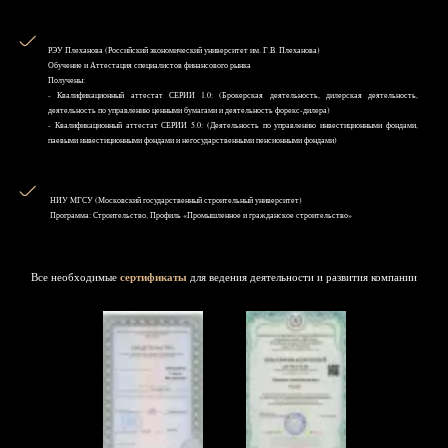
РЭУ Плеханова (Российский экономический университет им. Г.В. Плеханова)
Обучение и Аттестация специалистов финансового рынка
Получены:
- Квалификационный аттестат СЕРИИ 1.0: (Брокерская деятельность, дилерская деятельность,
деятельность по управлению ценными бумагами и деятельность форекс-дилера)
- Квалификационный аттестат СЕРИИ 5.0: (Деятельность по управлению инвестиционными фондами,
паевыми инвестиционными фондами и негосударственными пенсионными фондами)
НИУ MГСУ (Московский государственный строительный университет)
Программа: Строительство, Профиль «Промышленное и гражданское строительство»
Все необходимые
сертификаты
для ведения деятельности и развития компании