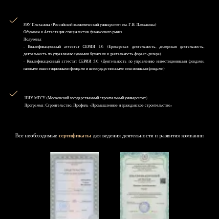
РЭУ Плеханова (Российский экономический университет им. Г.В. Плеханова)
Обучение и Аттестация специалистов финансового рынка
Получены:
- Квалификационный аттестат СЕРИИ 1.0: (Брокерская деятельность, дилерская деятельность,
деятельность по управлению ценными бумагами и деятельность форекс-дилера)
- Квалификационный аттестат СЕРИИ 5.0: (Деятельность по управлению инвестиционными фондами,
паевыми инвестиционными фондами и негосударственными пенсионными фондами)
НИУ MГСУ (Московский государственный строительный университет)
Программа: Строительство, Профиль «Промышленное и гражданское строительство»
Все необходимые
сертификаты
для ведения деятельности и развития компании