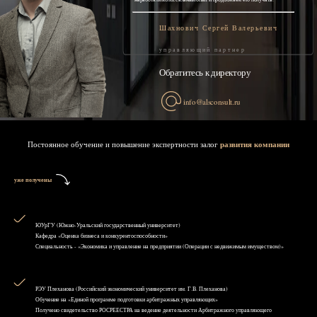
Шахнович Сергей Валерьевич
управляющий партнер
Обратитесь к директору
info@alsconsult.ru
Постоянное обучение и повышение экспертности залог
развития компании
уже получены
ЮУрГУ (Южно-Уральский государственный университет)
Кафедра «Оценка бизнеса и конкурентоспособности»
Специальность - «Экономика и управление на предприятии (Операции с недвижимым имуществом)»
РЭУ Плеханова (Российский экономический университет им. Г.В. Плеханова)
Обучение на «Единой программе подготовки арбитражных управляющих»
Получено свидетельство РОСРЕЕСТРА на ведение деятельности Арбитражного управляющего