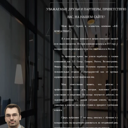
УВАЖАЕМЫЕ ДРУЗЬЯ И ПАРТНЕРЫ, ПРИВЕТСТВУЮ
ВАС, НА НАШЕМ САЙТЕ!
Меня зовут Сергей, я, основатель компании «АЛС
КОНСАЛТИНГ».
Я и моя команда занимаемся профессиональной оценкой
всех видов имущества. История компании началась в 2013 году, с
каждым годом мы развиваемся и растём, охватывая всю Россию.
За прошедшее время, мы успели поработать с такими
компаниями как: LG Group, Газпром, Ростех, Росэлектроника,
Финам, Сбербанк и прочими. Получили огромное количество
положительных отзывов и благодарностей как от крупных
юридических лиц, так и от физических лиц.
Могу ответственно заявить, что работаю с
профессионалами своего дела, которые, выполняют работу
качественно и оперативно. Ни всегда получается работать по
заданному шаблону, т.к. каждая ситуация клиента, по-своему
уникальна и конечно мы всегда ставим в приоритет требования
клиента.
Сфера, выбранная 15 лет назад, началась с обучения и с
каждым годом, мы продолжаем развиваться, на сегодняшний день
наработали колоссальный опыт и продолжаем его получать.