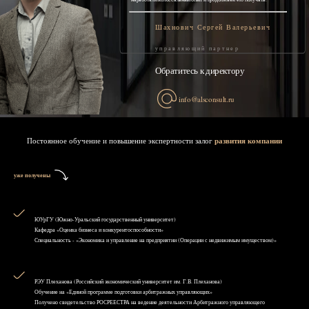
Шахнович Сергей Валерьевич
управляющий партнер
Обратитесь к директору
info@alsconsult.ru
Постоянное обучение и повышение экспертности залог
развития компании
уже получены
ЮУрГУ (Южно-Уральский государственный университет)
Кафедра «Оценка бизнеса и конкурентоспособности»
Специальность - «Экономика и управление на предприятии (Операции с недвижимым имуществом)»
РЭУ Плеханова (Российский экономический университет им. Г.В. Плеханова)
Обучение на «Единой программе подготовки арбитражных управляющих»
Получено свидетельство РОСРЕЕСТРА на ведение деятельности Арбитражного управляющего