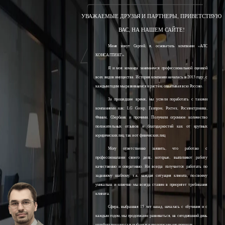
УВАЖАЕМЫЕ ДРУЗЬЯ И ПАРТНЕРЫ, ПРИВЕТСТВУЮ
ВАС, НА НАШЕМ САЙТЕ!
Меня зовут Сергей, я, основатель компании «АЛС
КОНСАЛТИНГ».
Я и моя команда занимаемся профессиональной оценкой
всех видов имущества. История компании началась в 2013 году, с
каждым годом мы развиваемся и растём, охватывая всю Россию.
За прошедшее время, мы успели поработать с такими
компаниями как: LG Group, Газпром, Ростех, Росэлектроника,
Финам, Сбербанк и прочими. Получили огромное количество
положительных отзывов и благодарностей как от крупных
юридических лиц, так и от физических лиц.
Могу ответственно заявить, что работаю с
профессионалами своего дела, которые, выполняют работу
качественно и оперативно. Ни всегда получается работать по
заданному шаблону, т.к. каждая ситуация клиента, по-своему
уникальна и конечно мы всегда ставим в приоритет требования
клиента.
Сфера, выбранная 15 лет назад, началась с обучения и с
каждым годом, мы продолжаем развиваться, на сегодняшний день
наработали колоссальный опыт и продолжаем его получать.