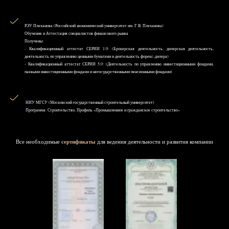
РЭУ Плеханова (Российский экономический университет им. Г.В. Плеханова)
Обучение и Аттестация специалистов финансового рынка
Получены:
- Квалификационный аттестат СЕРИИ 1.0: (Брокерская деятельность, дилерская деятельность,
деятельность по управлению ценными бумагами и деятельность форекс-дилера)
- Квалификационный аттестат СЕРИИ 5.0: (Деятельность по управлению инвестиционными фондами,
паевыми инвестиционными фондами и негосударственными пенсионными фондами)
НИУ MГСУ (Московский государственный строительный университет)
Программа: Строительство, Профиль «Промышленное и гражданское строительство»
Все необходимые
сертификаты
для ведения деятельности и развития компании