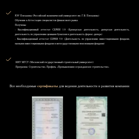
РЭУ Плеханова (Российский экономический университет им. Г.В. Плеханова)
Обучение и Аттестация специалистов финансового рынка
Получены:
- Квалификационный аттестат СЕРИИ 1.0: (Брокерская деятельность, дилерская деятельность,
деятельность по управлению ценными бумагами и деятельность форекс-дилера)
- Квалификационный аттестат СЕРИИ 5.0: (Деятельность по управлению инвестиционными фондами,
паевыми инвестиционными фондами и негосударственными пенсионными фондами)
НИУ MГСУ (Московский государственный строительный университет)
Программа: Строительство, Профиль «Промышленное и гражданское строительство»
Все необходимые
сертификаты
для ведения деятельности и развития компании