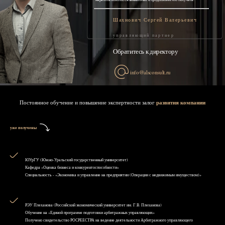
Шахнович Сергей Валерьевич
управляющий партнер
Обратитесь к директору
info@alsconsult.ru
Постоянное обучение и повышение экспертности залог
развития компании
уже получены
ЮУрГУ (Южно-Уральский государственный университет)
Кафедра «Оценка бизнеса и конкурентоспособности»
Специальность - «Экономика и управление на предприятии (Операции с недвижимым имуществом)»
РЭУ Плеханова (Российский экономический университет им. Г.В. Плеханова)
Обучение на «Единой программе подготовки арбитражных управляющих»
Получено свидетельство РОСРЕЕСТРА на ведение деятельности Арбитражного управляющего