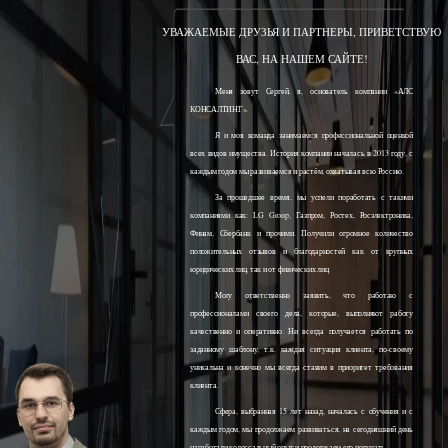
УВАЖАЕМЫЕ ДРУЗЬЯ И ПАРТНЕРЫ, ПРИВЕТСТВУЮ
ВАС, НА НАШЕМ САЙТЕ!
Меня зовут Сергей, я, основатель компании «АЛС
КОНСАЛТИНГ».
Я и моя команда занимаемся профессиональной оценкой
всех видов имущества. История компании началась в 2013 году, с
каждым годом мы развиваемся и растём, охватывая всю Россию.
За прошедшее время, мы успели поработать с такими
компаниями как: LG Group, Газпром, Ростех, Росэлектроника,
Финам, Сбербанк и прочими. Получили огромное количество
положительных отзывов и благодарностей как от крупных
юридических лиц, так и от физических лиц.
Могу ответственно заявить, что работаю с
профессионалами своего дела, которые, выполняют работу
качественно и оперативно. Ни всегда получается работать по
заданному шаблону, т.к. каждая ситуация клиента, по-своему
уникальна и конечно мы всегда ставим в приоритет требования
клиента.
Сфера, выбранная 15 лет назад, началась с обучения и с
каждым годом, мы продолжаем развиваться, на сегодняшний день
наработали колоссальный опыт и продолжаем его получать.