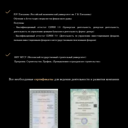
РЭУ Плеханова (Российский экономический университет им. Г.В. Плеханова)
Обучение и Аттестация специалистов финансового рынка
Получены:
- Квалификационный аттестат СЕРИИ 1.0: (Брокерская деятельность, дилерская деятельность,
деятельность по управлению ценными бумагами и деятельность форекс-дилера)
- Квалификационный аттестат СЕРИИ 5.0: (Деятельность по управлению инвестиционными фондами,
паевыми инвестиционными фондами и негосударственными пенсионными фондами)
НИУ MГСУ (Московский государственный строительный университет)
Программа: Строительство, Профиль «Промышленное и гражданское строительство»
Все необходимые
сертификаты
для ведения деятельности и развития компании