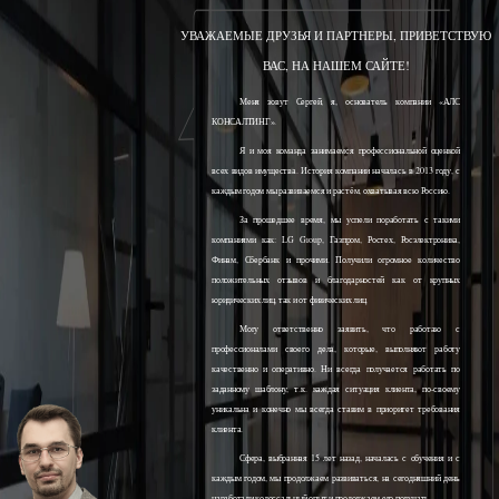
УВАЖАЕМЫЕ ДРУЗЬЯ И ПАРТНЕРЫ, ПРИВЕТСТВУЮ
ВАС, НА НАШЕМ САЙТЕ!
Меня зовут Сергей, я, основатель компании «АЛС
КОНСАЛТИНГ».
Я и моя команда занимаемся профессиональной оценкой
всех видов имущества. История компании началась в 2013 году, с
каждым годом мы развиваемся и растём, охватывая всю Россию.
За прошедшее время, мы успели поработать с такими
компаниями как: LG Group, Газпром, Ростех, Росэлектроника,
Финам, Сбербанк и прочими. Получили огромное количество
положительных отзывов и благодарностей как от крупных
юридических лиц, так и от физических лиц.
Могу ответственно заявить, что работаю с
профессионалами своего дела, которые, выполняют работу
качественно и оперативно. Ни всегда получается работать по
заданному шаблону, т.к. каждая ситуация клиента, по-своему
уникальна и конечно мы всегда ставим в приоритет требования
клиента.
Сфера, выбранная 15 лет назад, началась с обучения и с
каждым годом, мы продолжаем развиваться, на сегодняшний день
наработали колоссальный опыт и продолжаем его получать.