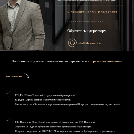
Шахнович Сергей Валерьевич
управляющий партнер
Обратитесь к директору
info@alsconsult.ru
Постоянное обучение и повышение экспертности залог
развития компании
уже получены
ЮУрГУ (Южно-Уральский государственный университет)
Кафедра «Оценка бизнеса и конкурентоспособности»
Специальность - «Экономика и управление на предприятии (Операции с недвижимым имуществом)»
РЭУ Плеханова (Российский экономический университет им. Г.В. Плеханова)
Обучение на «Единой программе подготовки арбитражных управляющих»
Получено свидетельство РОСРЕЕСТРА на ведение деятельности Арбитражного управляющего