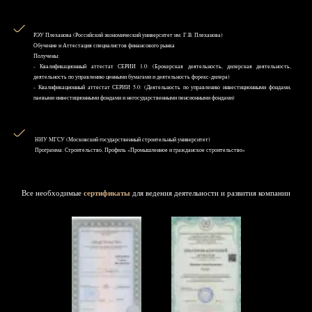
РЭУ Плеханова (Российский экономический университет им. Г.В. Плеханова)
Обучение и Аттестация специалистов финансового рынка
Получены:
- Квалификационный аттестат СЕРИИ 1.0: (Брокерская деятельность, дилерская деятельность,
деятельность по управлению ценными бумагами и деятельность форекс-дилера)
- Квалификационный аттестат СЕРИИ 5.0: (Деятельность по управлению инвестиционными фондами,
паевыми инвестиционными фондами и негосударственными пенсионными фондами)
НИУ MГСУ (Московский государственный строительный университет)
Программа: Строительство, Профиль «Промышленное и гражданское строительство»
Все необходимые
сертификаты
для ведения деятельности и развития компании