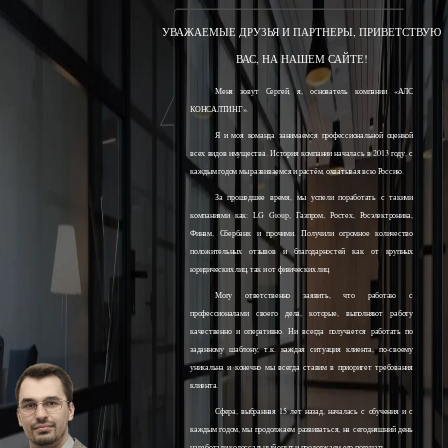
УВАЖАЕМЫЕ ДРУЗЬЯ И ПАРТНЕРЫ, ПРИВЕТСТВУЮ
ВАС, НА НАШЕМ САЙТЕ!
Меня зовут Сергей, я, основатель компании «АЛС
КОНСАЛТИНГ».
Я и моя команда занимаемся профессиональной оценкой
всех видов имущества. История компании началась в 2013 году, с
каждым годом мы развиваемся и растём, охватывая всю Россию.
За прошедшее время, мы успели поработать с такими
компаниями как: LG Group, Газпром, Ростех, Росэлектроника,
Финам, Сбербанк и прочими. Получили огромное количество
положительных отзывов и благодарностей как от крупных
юридических лиц, так и от физических лиц.
Могу ответственно заявить, что работаю с
профессионалами своего дела, которые, выполняют работу
качественно и оперативно. Ни всегда получается работать по
заданному шаблону, т.к. каждая ситуация клиента, по-своему
уникальна и конечно мы всегда ставим в приоритет требования
клиента.
Сфера, выбранная 15 лет назад, началась с обучения и с
каждым годом, мы продолжаем развиваться, на сегодняшний день
наработали колоссальный опыт и продолжаем его получать.