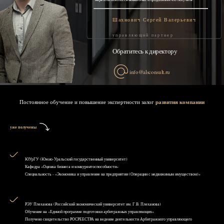
Шахнович Сергей Валерьевич
управляющий партнер
Обратитесь к директору
info@alsconsult.ru
Постоянное обучение и повышение экспертности залог
развития компании
уже получены
ЮУрГУ (Южно-Уральский государственный университет)
Кафедра «Оценка бизнеса и конкурентоспособности»
Специальность - «Экономика и управление на предприятии (Операции с недвижимым имуществом)»
РЭУ Плеханова (Российский экономический университет им. Г.В. Плеханова)
Обучение на «Единой программе подготовки арбитражных управляющих»
Получено свидетельство РОСРЕЕСТРА на ведение деятельности Арбитражного управляющего