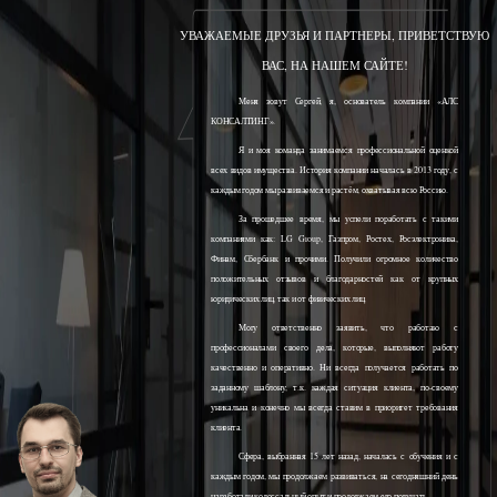
УВАЖАЕМЫЕ ДРУЗЬЯ И ПАРТНЕРЫ, ПРИВЕТСТВУЮ
ВАС, НА НАШЕМ САЙТЕ!
Меня зовут Сергей, я, основатель компании «АЛС
КОНСАЛТИНГ».
Я и моя команда занимаемся профессиональной оценкой
всех видов имущества. История компании началась в 2013 году, с
каждым годом мы развиваемся и растём, охватывая всю Россию.
За прошедшее время, мы успели поработать с такими
компаниями как: LG Group, Газпром, Ростех, Росэлектроника,
Финам, Сбербанк и прочими. Получили огромное количество
положительных отзывов и благодарностей как от крупных
юридических лиц, так и от физических лиц.
Могу ответственно заявить, что работаю с
профессионалами своего дела, которые, выполняют работу
качественно и оперативно. Ни всегда получается работать по
заданному шаблону, т.к. каждая ситуация клиента, по-своему
уникальна и конечно мы всегда ставим в приоритет требования
клиента.
Сфера, выбранная 15 лет назад, началась с обучения и с
каждым годом, мы продолжаем развиваться, на сегодняшний день
наработали колоссальный опыт и продолжаем его получать.