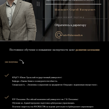
Шахнович Сергей Валерьевич
управляющий партнер
Обратитесь к директору
info@alsconsult.ru
Постоянное обучение и повышение экспертности залог
развития компании
уже получены
ЮУрГУ (Южно-Уральский государственный университет)
Кафедра «Оценка бизнеса и конкурентоспособности»
Специальность - «Экономика и управление на предприятии (Операции с недвижимым имуществом)»
РЭУ Плеханова (Российский экономический университет им. Г.В. Плеханова)
Обучение на «Единой программе подготовки арбитражных управляющих»
Получено свидетельство РОСРЕЕСТРА на ведение деятельности Арбитражного управляющего