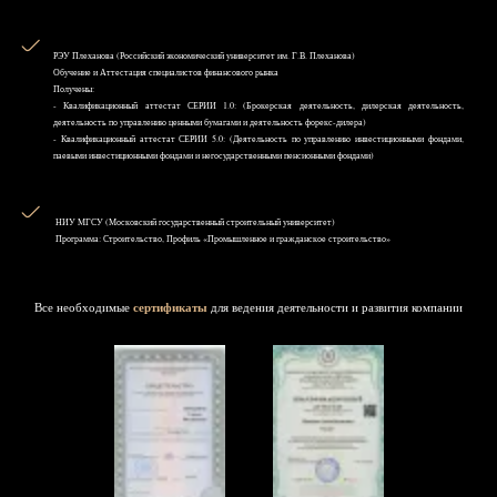
РЭУ Плеханова (Российский экономический университет им. Г.В. Плеханова)
Обучение и Аттестация специалистов финансового рынка
Получены:
- Квалификационный аттестат СЕРИИ 1.0: (Брокерская деятельность, дилерская деятельность,
деятельность по управлению ценными бумагами и деятельность форекс-дилера)
- Квалификационный аттестат СЕРИИ 5.0: (Деятельность по управлению инвестиционными фондами,
паевыми инвестиционными фондами и негосударственными пенсионными фондами)
НИУ MГСУ (Московский государственный строительный университет)
Программа: Строительство, Профиль «Промышленное и гражданское строительство»
Все необходимые
сертификаты
для ведения деятельности и развития компании