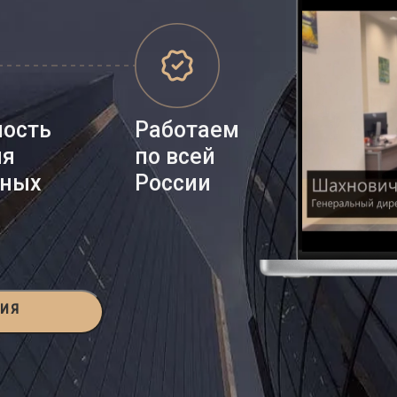
ность
Работаем
ия
по всей
нных
России
ЦИЯ