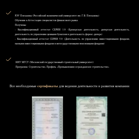
РЭУ Плеханова (Российский экономический университет им. Г.В. Плеханова)
Обучение и Аттестация специалистов финансового рынка
Получены:
- Квалификационный аттестат СЕРИИ 1.0: (Брокерская деятельность, дилерская деятельность,
деятельность по управлению ценными бумагами и деятельность форекс-дилера)
- Квалификационный аттестат СЕРИИ 5.0: (Деятельность по управлению инвестиционными фондами,
паевыми инвестиционными фондами и негосударственными пенсионными фондами)
НИУ MГСУ (Московский государственный строительный университет)
Программа: Строительство, Профиль «Промышленное и гражданское строительство»
Все необходимые
сертификаты
для ведения деятельности и развития компании