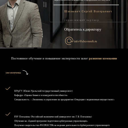
Шахнович Сергей Валерьевич
управляющий партнер
Обратитесь к директору
info@alsconsult.ru
Постоянное обучение и повышение экспертности залог
развития компании
уже получены
ЮУрГУ (Южно-Уральский государственный университет)
Кафедра «Оценка бизнеса и конкурентоспособности»
Специальность - «Экономика и управление на предприятии (Операции с недвижимым имуществом)»
РЭУ Плеханова (Российский экономический университет им. Г.В. Плеханова)
Обучение на «Единой программе подготовки арбитражных управляющих»
Получено свидетельство РОСРЕЕСТРА на ведение деятельности Арбитражного управляющего