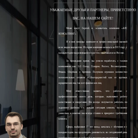
УВАЖАЕМЫЕ ДРУЗЬЯ И ПАРТНЕРЫ, ПРИВЕТСТВУЮ
ВАС, НА НАШЕМ САЙТЕ!
Меня зовут Сергей, я, основатель компании «АЛС
КОНСАЛТИНГ».
Я и моя команда занимаемся профессиональной оценкой
всех видов имущества. История компании началась в 2013 году, с
каждым годом мы развиваемся и растём, охватывая всю Россию.
За прошедшее время, мы успели поработать с такими
компаниями как: LG Group, Газпром, Ростех, Росэлектроника,
Финам, Сбербанк и прочими. Получили огромное количество
положительных отзывов и благодарностей как от крупных
юридических лиц, так и от физических лиц.
Могу ответственно заявить, что работаю с
профессионалами своего дела, которые, выполняют работу
качественно и оперативно. Ни всегда получается работать по
заданному шаблону, т.к. каждая ситуация клиента, по-своему
уникальна и конечно мы всегда ставим в приоритет требования
клиента.
Сфера, выбранная 15 лет назад, началась с обучения и с
каждым годом, мы продолжаем развиваться, на сегодняшний день
наработали колоссальный опыт и продолжаем его получать.