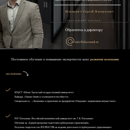
Шахнович Сергей Валерьевич
управляющий партнер
Обратитесь к директору
info@alsconsult.ru
Постоянное обучение и повышение экспертности залог
развития компании
уже получены
ЮУрГУ (Южно-Уральский государственный университет)
Кафедра «Оценка бизнеса и конкурентоспособности»
Специальность - «Экономика и управление на предприятии (Операции с недвижимым имуществом)»
РЭУ Плеханова (Российский экономический университет им. Г.В. Плеханова)
Обучение на «Единой программе подготовки арбитражных управляющих»
Получено свидетельство РОСРЕЕСТРА на ведение деятельности Арбитражного управляющего