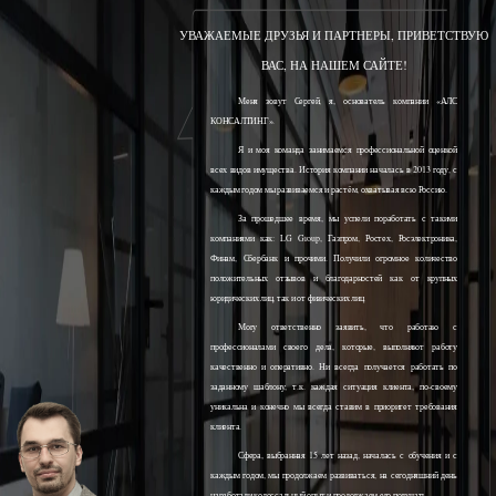
УВАЖАЕМЫЕ ДРУЗЬЯ И ПАРТНЕРЫ, ПРИВЕТСТВУЮ
ВАС, НА НАШЕМ САЙТЕ!
Меня зовут Сергей, я, основатель компании «АЛС
КОНСАЛТИНГ».
Я и моя команда занимаемся профессиональной оценкой
всех видов имущества. История компании началась в 2013 году, с
каждым годом мы развиваемся и растём, охватывая всю Россию.
За прошедшее время, мы успели поработать с такими
компаниями как: LG Group, Газпром, Ростех, Росэлектроника,
Финам, Сбербанк и прочими. Получили огромное количество
положительных отзывов и благодарностей как от крупных
юридических лиц, так и от физических лиц.
Могу ответственно заявить, что работаю с
профессионалами своего дела, которые, выполняют работу
качественно и оперативно. Ни всегда получается работать по
заданному шаблону, т.к. каждая ситуация клиента, по-своему
уникальна и конечно мы всегда ставим в приоритет требования
клиента.
Сфера, выбранная 15 лет назад, началась с обучения и с
каждым годом, мы продолжаем развиваться, на сегодняшний день
наработали колоссальный опыт и продолжаем его получать.