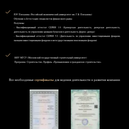
РЭУ Плеханова (Российский экономический университет им. Г.В. Плеханова)
Обучение и Аттестация специалистов финансового рынка
Получены:
- Квалификационный аттестат СЕРИИ 1.0: (Брокерская деятельность, дилерская деятельность,
деятельность по управлению ценными бумагами и деятельность форекс-дилера)
- Квалификационный аттестат СЕРИИ 5.0: (Деятельность по управлению инвестиционными фондами,
паевыми инвестиционными фондами и негосударственными пенсионными фондами)
НИУ MГСУ (Московский государственный строительный университет)
Программа: Строительство, Профиль «Промышленное и гражданское строительство»
Все необходимые
сертификаты
для ведения деятельности и развития компании