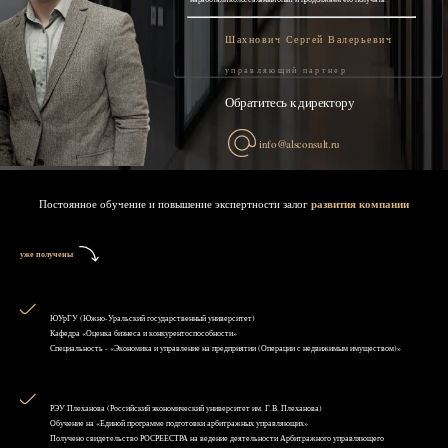
Шахнович Сергей Валерьевич
управляющий партнер
Обратитесь к директору
info@alsconsult.ru
Постоянное обучение и повышение экспертности залог
развития компании
уже получены
ЮУрГУ (Южно-Уральский государственный университет)
Кафедра «Оценка бизнеса и конкурентоспособности»
Специальность - «Экономика и управление на предприятии (Операции с недвижимым имуществом)»
РЭУ Плеханова (Российский экономический университет им. Г.В. Плеханова)
Обучение на «Единой программе подготовки арбитражных управляющих»
Получено свидетельство РОСРЕЕСТРА на ведение деятельности Арбитражного управляющего