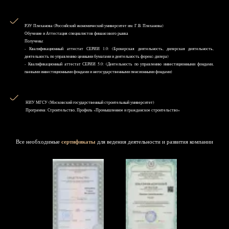
РЭУ Плеханова (Российский экономический университет им. Г.В. Плеханова)
Обучение и Аттестация специалистов финансового рынка
Получены:
- Квалификационный аттестат СЕРИИ 1.0: (Брокерская деятельность, дилерская деятельность,
деятельность по управлению ценными бумагами и деятельность форекс-дилера)
- Квалификационный аттестат СЕРИИ 5.0: (Деятельность по управлению инвестиционными фондами,
паевыми инвестиционными фондами и негосударственными пенсионными фондами)
НИУ MГСУ (Московский государственный строительный университет)
Программа: Строительство, Профиль «Промышленное и гражданское строительство»
Все необходимые
сертификаты
для ведения деятельности и развития компании