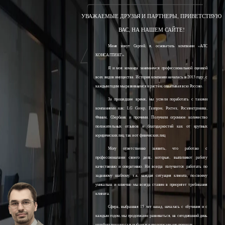
УВАЖАЕМЫЕ ДРУЗЬЯ И ПАРТНЕРЫ, ПРИВЕТСТВУЮ
ВАС, НА НАШЕМ САЙТЕ!
Меня зовут Сергей, я, основатель компании «АЛС
КОНСАЛТИНГ».
Я и моя команда занимаемся профессиональной оценкой
всех видов имущества. История компании началась в 2013 году, с
каждым годом мы развиваемся и растём, охватывая всю Россию.
За прошедшее время, мы успели поработать с такими
компаниями как: LG Group, Газпром, Ростех, Росэлектроника,
Финам, Сбербанк и прочими. Получили огромное количество
положительных отзывов и благодарностей как от крупных
юридических лиц, так и от физических лиц.
Могу ответственно заявить, что работаю с
профессионалами своего дела, которые, выполняют работу
качественно и оперативно. Ни всегда получается работать по
заданному шаблону, т.к. каждая ситуация клиента, по-своему
уникальна и конечно мы всегда ставим в приоритет требования
клиента.
Сфера, выбранная 15 лет назад, началась с обучения и с
каждым годом, мы продолжаем развиваться, на сегодняшний день
наработали колоссальный опыт и продолжаем его получать.