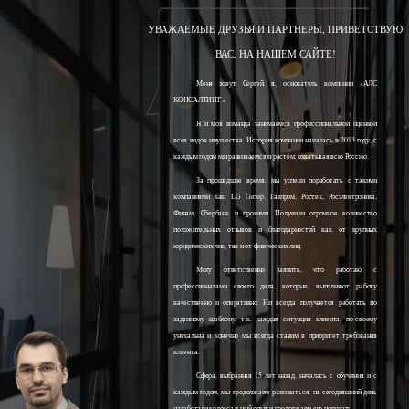
УВАЖАЕМЫЕ ДРУЗЬЯ И ПАРТНЕРЫ, ПРИВЕТСТВУЮ
ВАС, НА НАШЕМ САЙТЕ!
Меня зовут Сергей, я, основатель компании «АЛС
КОНСАЛТИНГ».
Я и моя команда занимаемся профессиональной оценкой
всех видов имущества. История компании началась в 2013 году, с
каждым годом мы развиваемся и растём, охватывая всю Россию.
За прошедшее время, мы успели поработать с такими
компаниями как: LG Group, Газпром, Ростех, Росэлектроника,
Финам, Сбербанк и прочими. Получили огромное количество
положительных отзывов и благодарностей как от крупных
юридических лиц, так и от физических лиц.
Могу ответственно заявить, что работаю с
профессионалами своего дела, которые, выполняют работу
качественно и оперативно. Ни всегда получается работать по
заданному шаблону, т.к. каждая ситуация клиента, по-своему
уникальна и конечно мы всегда ставим в приоритет требования
клиента.
Сфера, выбранная 15 лет назад, началась с обучения и с
каждым годом, мы продолжаем развиваться, на сегодняшний день
наработали колоссальный опыт и продолжаем его получать.