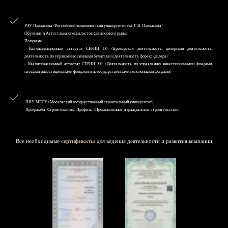
РЭУ Плеханова (Российский экономический университет им. Г.В. Плеханова)
Обучение и Аттестация специалистов финансового рынка
Получены:
- Квалификационный аттестат СЕРИИ 1.0: (Брокерская деятельность, дилерская деятельность,
деятельность по управлению ценными бумагами и деятельность форекс-дилера)
- Квалификационный аттестат СЕРИИ 5.0: (Деятельность по управлению инвестиционными фондами,
паевыми инвестиционными фондами и негосударственными пенсионными фондами)
НИУ MГСУ (Московский государственный строительный университет)
Программа: Строительство, Профиль «Промышленное и гражданское строительство»
Все необходимые
сертификаты
для ведения деятельности и развития компании