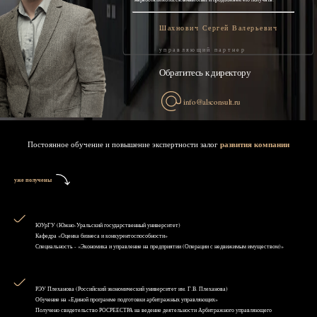
Шахнович Сергей Валерьевич
управляющий партнер
Обратитесь к директору
info@alsconsult.ru
Постоянное обучение и повышение экспертности залог
развития компании
уже получены
ЮУрГУ (Южно-Уральский государственный университет)
Кафедра «Оценка бизнеса и конкурентоспособности»
Специальность - «Экономика и управление на предприятии (Операции с недвижимым имуществом)»
РЭУ Плеханова (Российский экономический университет им. Г.В. Плеханова)
Обучение на «Единой программе подготовки арбитражных управляющих»
Получено свидетельство РОСРЕЕСТРА на ведение деятельности Арбитражного управляющего