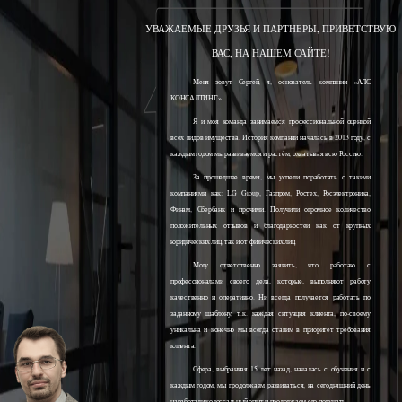
УВАЖАЕМЫЕ ДРУЗЬЯ И ПАРТНЕРЫ, ПРИВЕТСТВУЮ
ВАС, НА НАШЕМ САЙТЕ!
Меня зовут Сергей, я, основатель компании «АЛС
КОНСАЛТИНГ».
Я и моя команда занимаемся профессиональной оценкой
всех видов имущества. История компании началась в 2013 году, с
каждым годом мы развиваемся и растём, охватывая всю Россию.
За прошедшее время, мы успели поработать с такими
компаниями как: LG Group, Газпром, Ростех, Росэлектроника,
Финам, Сбербанк и прочими. Получили огромное количество
положительных отзывов и благодарностей как от крупных
юридических лиц, так и от физических лиц.
Могу ответственно заявить, что работаю с
профессионалами своего дела, которые, выполняют работу
качественно и оперативно. Ни всегда получается работать по
заданному шаблону, т.к. каждая ситуация клиента, по-своему
уникальна и конечно мы всегда ставим в приоритет требования
клиента.
Сфера, выбранная 15 лет назад, началась с обучения и с
каждым годом, мы продолжаем развиваться, на сегодняшний день
наработали колоссальный опыт и продолжаем его получать.