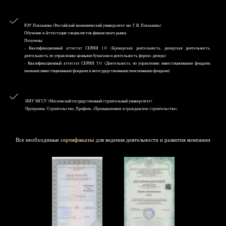
РЭУ Плеханова (Российский экономический университет им. Г.В. Плеханова)
Обучение и Аттестация специалистов финансового рынка
Получены:
- Квалификационный аттестат СЕРИИ 1.0: (Брокерская деятельность, дилерская деятельность,
деятельность по управлению ценными бумагами и деятельность форекс-дилера)
- Квалификационный аттестат СЕРИИ 5.0: (Деятельность по управлению инвестиционными фондами,
паевыми инвестиционными фондами и негосударственными пенсионными фондами)
НИУ MГСУ (Московский государственный строительный университет)
Программа: Строительство, Профиль «Промышленное и гражданское строительство»
Все необходимые
сертификаты
для ведения деятельности и развития компании