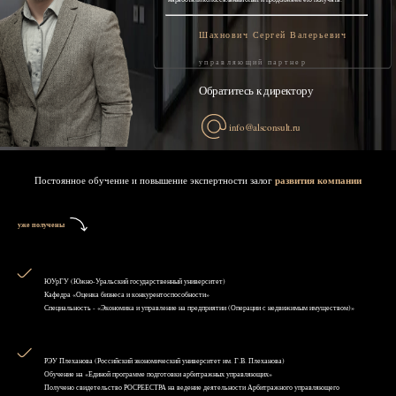
Шахнович Сергей Валерьевич
управляющий партнер
Обратитесь к директору
info@alsconsult.ru
Постоянное обучение и повышение экспертности залог
развития компании
уже получены
ЮУрГУ (Южно-Уральский государственный университет)
Кафедра «Оценка бизнеса и конкурентоспособности»
Специальность - «Экономика и управление на предприятии (Операции с недвижимым имуществом)»
РЭУ Плеханова (Российский экономический университет им. Г.В. Плеханова)
Обучение на «Единой программе подготовки арбитражных управляющих»
Получено свидетельство РОСРЕЕСТРА на ведение деятельности Арбитражного управляющего