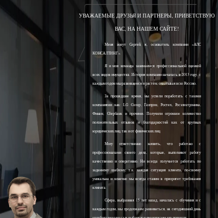
УВАЖАЕМЫЕ ДРУЗЬЯ И ПАРТНЕРЫ, ПРИВЕТСТВУЮ
ВАС, НА НАШЕМ САЙТЕ!
Меня зовут Сергей, я, основатель компании «АЛС
КОНСАЛТИНГ».
Я и моя команда занимаемся профессиональной оценкой
всех видов имущества. История компании началась в 2013 году, с
каждым годом мы развиваемся и растём, охватывая всю Россию.
За прошедшее время, мы успели поработать с такими
компаниями как: LG Group, Газпром, Ростех, Росэлектроника,
Финам, Сбербанк и прочими. Получили огромное количество
положительных отзывов и благодарностей как от крупных
юридических лиц, так и от физических лиц.
Могу ответственно заявить, что работаю с
профессионалами своего дела, которые, выполняют работу
качественно и оперативно. Ни всегда получается работать по
заданному шаблону, т.к. каждая ситуация клиента, по-своему
уникальна и конечно мы всегда ставим в приоритет требования
клиента.
Сфера, выбранная 15 лет назад, началась с обучения и с
каждым годом, мы продолжаем развиваться, на сегодняшний день
наработали колоссальный опыт и продолжаем его получать.