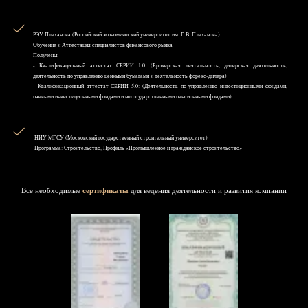
РЭУ Плеханова (Российский экономический университет им. Г.В. Плеханова)
Обучение и Аттестация специалистов финансового рынка
Получены:
- Квалификационный аттестат СЕРИИ 1.0: (Брокерская деятельность, дилерская деятельность,
деятельность по управлению ценными бумагами и деятельность форекс-дилера)
- Квалификационный аттестат СЕРИИ 5.0: (Деятельность по управлению инвестиционными фондами,
паевыми инвестиционными фондами и негосударственными пенсионными фондами)
НИУ MГСУ (Московский государственный строительный университет)
Программа: Строительство, Профиль «Промышленное и гражданское строительство»
Все необходимые
сертификаты
для ведения деятельности и развития компании