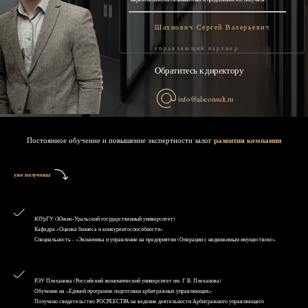
Шахнович Сергей Валерьевич
управляющий партнер
Обратитесь к директору
info@alsconsult.ru
Постоянное обучение и повышение экспертности залог
развития компании
уже получены
ЮУрГУ (Южно-Уральский государственный университет)
Кафедра «Оценка бизнеса и конкурентоспособности»
Специальность - «Экономика и управление на предприятии (Операции с недвижимым имуществом)»
РЭУ Плеханова (Российский экономический университет им. Г.В. Плеханова)
Обучение на «Единой программе подготовки арбитражных управляющих»
Получено свидетельство РОСРЕЕСТРА на ведение деятельности Арбитражного управляющего