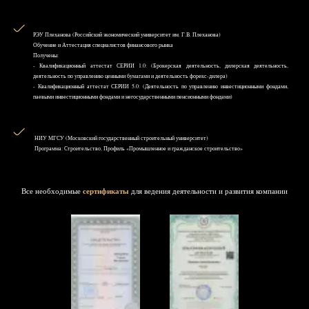
РЭУ Плеханова (Российский экономический университет им. Г.В. Плеханова)
Обучение и Аттестация специалистов финансового рынка
Получены:
- Квалификационный аттестат СЕРИИ 1.0: (Брокерская деятельность, дилерская деятельность,
деятельность по управлению ценными бумагами и деятельность форекс-дилера)
- Квалификационный аттестат СЕРИИ 5.0: (Деятельность по управлению инвестиционными фондами,
паевыми инвестиционными фондами и негосударственными пенсионными фондами)
НИУ MГСУ (Московский государственный строительный университет)
Программа: Строительство, Профиль «Промышленное и гражданское строительство»
Все необходимые
сертификаты
для ведения деятельности и развития компании