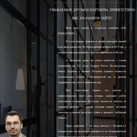
УВАЖАЕМЫЕ ДРУЗЬЯ И ПАРТНЕРЫ, ПРИВЕТСТВУЮ
ВАС, НА НАШЕМ САЙТЕ!
Меня зовут Сергей, я, основатель компании «АЛС
КОНСАЛТИНГ».
Я и моя команда занимаемся профессиональной оценкой
всех видов имущества. История компании началась в 2013 году, с
каждым годом мы развиваемся и растём, охватывая всю Россию.
За прошедшее время, мы успели поработать с такими
компаниями как: LG Group, Газпром, Ростех, Росэлектроника,
Финам, Сбербанк и прочими. Получили огромное количество
положительных отзывов и благодарностей как от крупных
юридических лиц, так и от физических лиц.
Могу ответственно заявить, что работаю с
профессионалами своего дела, которые, выполняют работу
качественно и оперативно. Ни всегда получается работать по
заданному шаблону, т.к. каждая ситуация клиента, по-своему
уникальна и конечно мы всегда ставим в приоритет требования
клиента.
Сфера, выбранная 15 лет назад, началась с обучения и с
каждым годом, мы продолжаем развиваться, на сегодняшний день
наработали колоссальный опыт и продолжаем его получать.