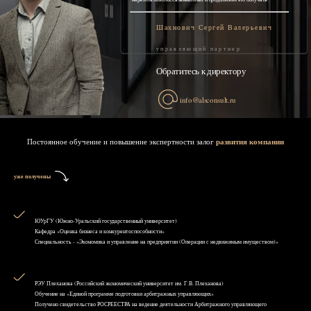
Шахнович Сергей Валерьевич
управляющий партнер
Обратитесь к директору
info@alsconsult.ru
Постоянное обучение и повышение экспертности залог
развития компании
уже получены
ЮУрГУ (Южно-Уральский государственный университет)
Кафедра «Оценка бизнеса и конкурентоспособности»
Специальность - «Экономика и управление на предприятии (Операции с недвижимым имуществом)»
РЭУ Плеханова (Российский экономический университет им. Г.В. Плеханова)
Обучение на «Единой программе подготовки арбитражных управляющих»
Получено свидетельство РОСРЕЕСТРА на ведение деятельности Арбитражного управляющего