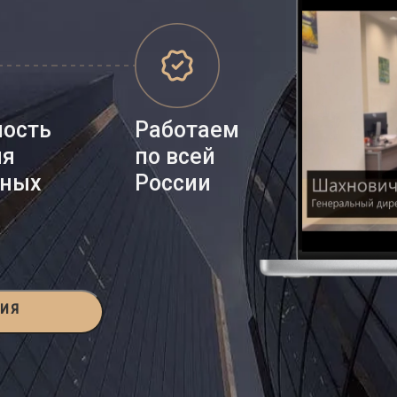
ность
Работаем
ия
по всей
нных
России
ЦИЯ