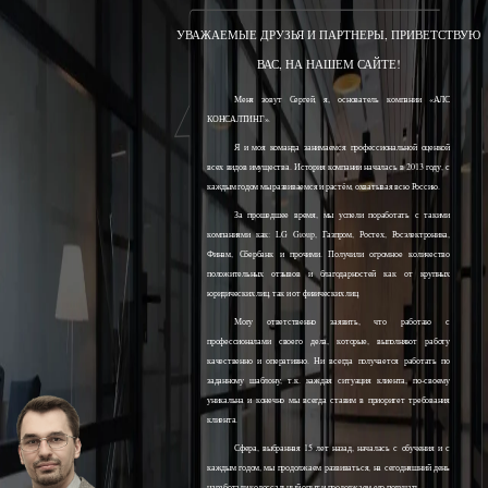
УВАЖАЕМЫЕ ДРУЗЬЯ И ПАРТНЕРЫ, ПРИВЕТСТВУЮ
ВАС, НА НАШЕМ САЙТЕ!
Меня зовут Сергей, я, основатель компании «АЛС
КОНСАЛТИНГ».
Я и моя команда занимаемся профессиональной оценкой
всех видов имущества. История компании началась в 2013 году, с
каждым годом мы развиваемся и растём, охватывая всю Россию.
За прошедшее время, мы успели поработать с такими
компаниями как: LG Group, Газпром, Ростех, Росэлектроника,
Финам, Сбербанк и прочими. Получили огромное количество
положительных отзывов и благодарностей как от крупных
юридических лиц, так и от физических лиц.
Могу ответственно заявить, что работаю с
профессионалами своего дела, которые, выполняют работу
качественно и оперативно. Ни всегда получается работать по
заданному шаблону, т.к. каждая ситуация клиента, по-своему
уникальна и конечно мы всегда ставим в приоритет требования
клиента.
Сфера, выбранная 15 лет назад, началась с обучения и с
каждым годом, мы продолжаем развиваться, на сегодняшний день
наработали колоссальный опыт и продолжаем его получать.