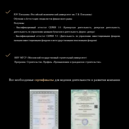
РЭУ Плеханова (Российский экономический университет им. Г.В. Плеханова)
Обучение и Аттестация специалистов финансового рынка
Получены:
- Квалификационный аттестат СЕРИИ 1.0: (Брокерская деятельность, дилерская деятельность,
деятельность по управлению ценными бумагами и деятельность форекс-дилера)
- Квалификационный аттестат СЕРИИ 5.0: (Деятельность по управлению инвестиционными фондами,
паевыми инвестиционными фондами и негосударственными пенсионными фондами)
НИУ MГСУ (Московский государственный строительный университет)
Программа: Строительство, Профиль «Промышленное и гражданское строительство»
Все необходимые
сертификаты
для ведения деятельности и развития компании