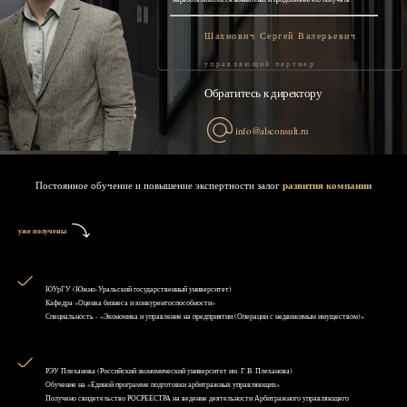
Шахнович Сергей Валерьевич
управляющий партнер
Обратитесь к директору
info@alsconsult.ru
Постоянное обучение и повышение экспертности залог
развития компании
уже получены
ЮУрГУ (Южно-Уральский государственный университет)
Кафедра «Оценка бизнеса и конкурентоспособности»
Специальность - «Экономика и управление на предприятии (Операции с недвижимым имуществом)»
РЭУ Плеханова (Российский экономический университет им. Г.В. Плеханова)
Обучение на «Единой программе подготовки арбитражных управляющих»
Получено свидетельство РОСРЕЕСТРА на ведение деятельности Арбитражного управляющего