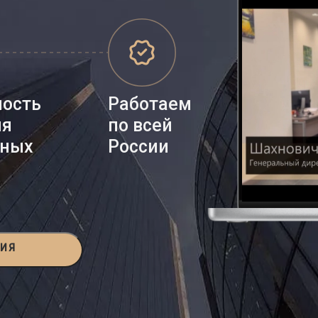
ность
Работаем
ия
по всей
нных
России
ЦИЯ