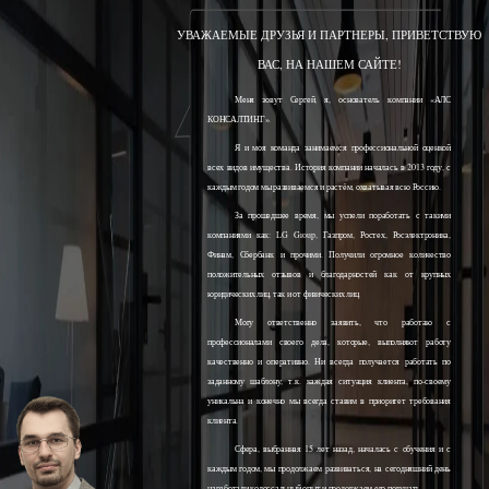
УВАЖАЕМЫЕ ДРУЗЬЯ И ПАРТНЕРЫ, ПРИВЕТСТВУЮ
ВАС, НА НАШЕМ САЙТЕ!
Меня зовут Сергей, я, основатель компании «АЛС
КОНСАЛТИНГ».
Я и моя команда занимаемся профессиональной оценкой
всех видов имущества. История компании началась в 2013 году, с
каждым годом мы развиваемся и растём, охватывая всю Россию.
За прошедшее время, мы успели поработать с такими
компаниями как: LG Group, Газпром, Ростех, Росэлектроника,
Финам, Сбербанк и прочими. Получили огромное количество
положительных отзывов и благодарностей как от крупных
юридических лиц, так и от физических лиц.
Могу ответственно заявить, что работаю с
профессионалами своего дела, которые, выполняют работу
качественно и оперативно. Ни всегда получается работать по
заданному шаблону, т.к. каждая ситуация клиента, по-своему
уникальна и конечно мы всегда ставим в приоритет требования
клиента.
Сфера, выбранная 15 лет назад, началась с обучения и с
каждым годом, мы продолжаем развиваться, на сегодняшний день
наработали колоссальный опыт и продолжаем его получать.