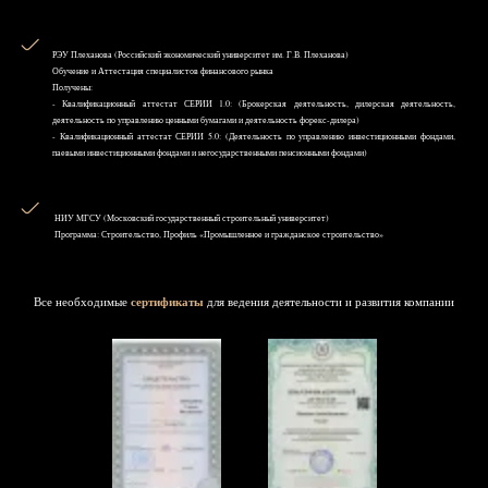
РЭУ Плеханова (Российский экономический университет им. Г.В. Плеханова)
Обучение и Аттестация специалистов финансового рынка
Получены:
- Квалификационный аттестат СЕРИИ 1.0: (Брокерская деятельность, дилерская деятельность,
деятельность по управлению ценными бумагами и деятельность форекс-дилера)
- Квалификационный аттестат СЕРИИ 5.0: (Деятельность по управлению инвестиционными фондами,
паевыми инвестиционными фондами и негосударственными пенсионными фондами)
НИУ MГСУ (Московский государственный строительный университет)
Программа: Строительство, Профиль «Промышленное и гражданское строительство»
Все необходимые
сертификаты
для ведения деятельности и развития компании