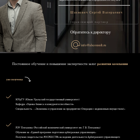
Шахнович Сергей Валерьевич
управляющий партнер
Обратитесь к директору
info@alsconsult.ru
Постоянное обучение и повышение экспертности залог
развития компании
уже получены
ЮУрГУ (Южно-Уральский государственный университет)
Кафедра «Оценка бизнеса и конкурентоспособности»
Специальность - «Экономика и управление на предприятии (Операции с недвижимым имуществом)»
РЭУ Плеханова (Российский экономический университет им. Г.В. Плеханова)
Обучение на «Единой программе подготовки арбитражных управляющих»
Получено свидетельство РОСРЕЕСТРА на ведение деятельности Арбитражного управляющего