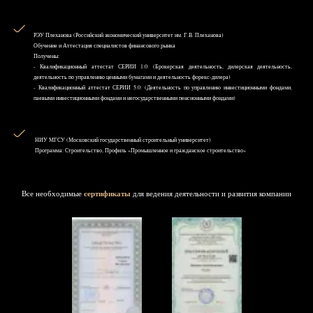
РЭУ Плеханова (Российский экономический университет им. Г.В. Плеханова)
Обучение и Аттестация специалистов финансового рынка
Получены:
- Квалификационный аттестат СЕРИИ 1.0: (Брокерская деятельность, дилерская деятельность,
деятельность по управлению ценными бумагами и деятельность форекс-дилера)
- Квалификационный аттестат СЕРИИ 5.0: (Деятельность по управлению инвестиционными фондами,
паевыми инвестиционными фондами и негосударственными пенсионными фондами)
НИУ MГСУ (Московский государственный строительный университет)
Программа: Строительство, Профиль «Промышленное и гражданское строительство»
Все необходимые
сертификаты
для ведения деятельности и развития компании