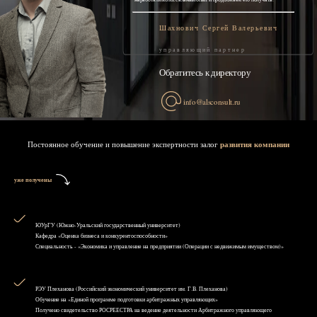
Шахнович Сергей Валерьевич
управляющий партнер
Обратитесь к директору
info@alsconsult.ru
Постоянное обучение и повышение экспертности залог
развития компании
уже получены
ЮУрГУ (Южно-Уральский государственный университет)
Кафедра «Оценка бизнеса и конкурентоспособности»
Специальность - «Экономика и управление на предприятии (Операции с недвижимым имуществом)»
РЭУ Плеханова (Российский экономический университет им. Г.В. Плеханова)
Обучение на «Единой программе подготовки арбитражных управляющих»
Получено свидетельство РОСРЕЕСТРА на ведение деятельности Арбитражного управляющего