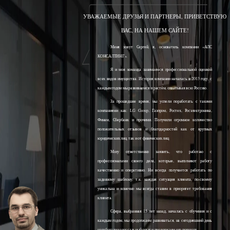
УВАЖАЕМЫЕ ДРУЗЬЯ И ПАРТНЕРЫ, ПРИВЕТСТВУЮ
ВАС, НА НАШЕМ САЙТЕ!
Меня зовут Сергей, я, основатель компании «АЛС
КОНСАЛТИНГ».
Я и моя команда занимаемся профессиональной оценкой
всех видов имущества. История компании началась в 2013 году, с
каждым годом мы развиваемся и растём, охватывая всю Россию.
За прошедшее время, мы успели поработать с такими
компаниями как: LG Group, Газпром, Ростех, Росэлектроника,
Финам, Сбербанк и прочими. Получили огромное количество
положительных отзывов и благодарностей как от крупных
юридических лиц, так и от физических лиц.
Могу ответственно заявить, что работаю с
профессионалами своего дела, которые, выполняют работу
качественно и оперативно. Ни всегда получается работать по
заданному шаблону, т.к. каждая ситуация клиента, по-своему
уникальна и конечно мы всегда ставим в приоритет требования
клиента.
Сфера, выбранная 15 лет назад, началась с обучения и с
каждым годом, мы продолжаем развиваться, на сегодняшний день
наработали колоссальный опыт и продолжаем его получать.