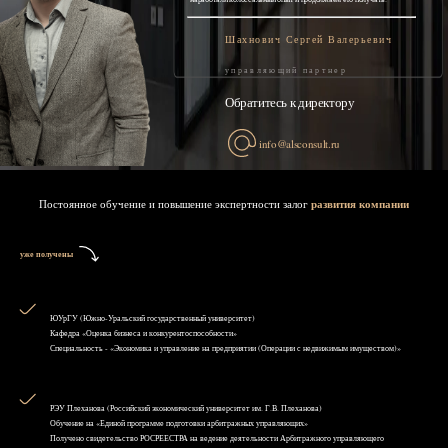
Шахнович Сергей Валерьевич
управляющий партнер
Обратитесь к директору
info@alsconsult.ru
Постоянное обучение и повышение экспертности залог
развития компании
уже получены
ЮУрГУ (Южно-Уральский государственный университет)
Кафедра «Оценка бизнеса и конкурентоспособности»
Специальность - «Экономика и управление на предприятии (Операции с недвижимым имуществом)»
РЭУ Плеханова (Российский экономический университет им. Г.В. Плеханова)
Обучение на «Единой программе подготовки арбитражных управляющих»
Получено свидетельство РОСРЕЕСТРА на ведение деятельности Арбитражного управляющего