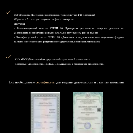
РЭУ Плеханова (Российский экономический университет им. Г.В. Плеханова)
Обучение и Аттестация специалистов финансового рынка
Получены:
- Квалификационный аттестат СЕРИИ 1.0: (Брокерская деятельность, дилерская деятельность,
деятельность по управлению ценными бумагами и деятельность форекс-дилера)
- Квалификационный аттестат СЕРИИ 5.0: (Деятельность по управлению инвестиционными фондами,
паевыми инвестиционными фондами и негосударственными пенсионными фондами)
НИУ MГСУ (Московский государственный строительный университет)
Программа: Строительство, Профиль «Промышленное и гражданское строительство»
Все необходимые
сертификаты
для ведения деятельности и развития компании