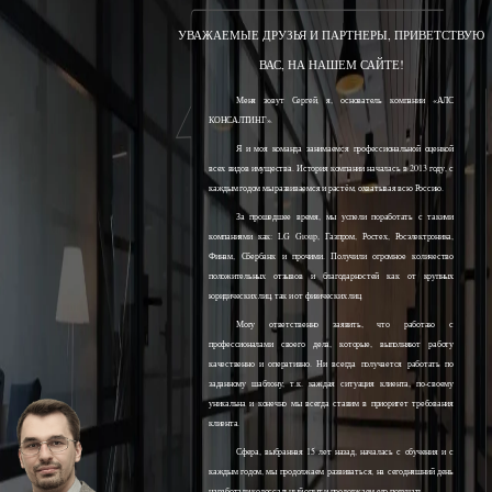
УВАЖАЕМЫЕ ДРУЗЬЯ И ПАРТНЕРЫ, ПРИВЕТСТВУЮ
ВАС, НА НАШЕМ САЙТЕ!
Меня зовут Сергей, я, основатель компании «АЛС
КОНСАЛТИНГ».
Я и моя команда занимаемся профессиональной оценкой
всех видов имущества. История компании началась в 2013 году, с
каждым годом мы развиваемся и растём, охватывая всю Россию.
За прошедшее время, мы успели поработать с такими
компаниями как: LG Group, Газпром, Ростех, Росэлектроника,
Финам, Сбербанк и прочими. Получили огромное количество
положительных отзывов и благодарностей как от крупных
юридических лиц, так и от физических лиц.
Могу ответственно заявить, что работаю с
профессионалами своего дела, которые, выполняют работу
качественно и оперативно. Ни всегда получается работать по
заданному шаблону, т.к. каждая ситуация клиента, по-своему
уникальна и конечно мы всегда ставим в приоритет требования
клиента.
Сфера, выбранная 15 лет назад, началась с обучения и с
каждым годом, мы продолжаем развиваться, на сегодняшний день
наработали колоссальный опыт и продолжаем его получать.