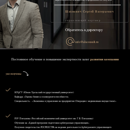
Шахнович Сергей Валерьевич
управляющий партнер
Обратитесь к директору
info@alsconsult.ru
Постоянное обучение и повышение экспертности залог
развития компании
уже получены
ЮУрГУ (Южно-Уральский государственный университет)
Кафедра «Оценка бизнеса и конкурентоспособности»
Специальность - «Экономика и управление на предприятии (Операции с недвижимым имуществом)»
РЭУ Плеханова (Российский экономический университет им. Г.В. Плеханова)
Обучение на «Единой программе подготовки арбитражных управляющих»
Получено свидетельство РОСРЕЕСТРА на ведение деятельности Арбитражного управляющего