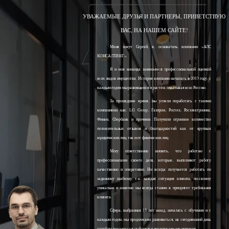
УВАЖАЕМЫЕ ДРУЗЬЯ И ПАРТНЕРЫ, ПРИВЕТСТВУЮ
ВАС, НА НАШЕМ САЙТЕ!
Меня зовут Сергей, я, основатель компании «АЛС
КОНСАЛТИНГ».
Я и моя команда занимаемся профессиональной оценкой
всех видов имущества. История компании началась в 2013 году, с
каждым годом мы развиваемся и растём, охватывая всю Россию.
За прошедшее время, мы успели поработать с такими
компаниями как: LG Group, Газпром, Ростех, Росэлектроника,
Финам, Сбербанк и прочими. Получили огромное количество
положительных отзывов и благодарностей как от крупных
юридических лиц, так и от физических лиц.
Могу ответственно заявить, что работаю с
профессионалами своего дела, которые, выполняют работу
качественно и оперативно. Ни всегда получается работать по
заданному шаблону, т.к. каждая ситуация клиента, по-своему
уникальна и конечно мы всегда ставим в приоритет требования
клиента.
Сфера, выбранная 15 лет назад, началась с обучения и с
каждым годом, мы продолжаем развиваться, на сегодняшний день
наработали колоссальный опыт и продолжаем его получать.