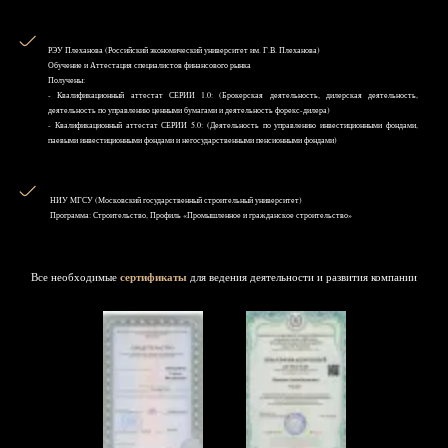
РЭУ Плеханова (Российский экономический университет им. Г.В. Плеханова)
Обучение и Аттестация специалистов финансового рынка
Получены:
- Квалификационный аттестат СЕРИИ 1.0: (Брокерская деятельность, дилерская деятельность,
деятельность по управлению ценными бумагами и деятельность форекс-дилера)
- Квалификационный аттестат СЕРИИ 5.0: (Деятельность по управлению инвестиционными фондами,
паевыми инвестиционными фондами и негосударственными пенсионными фондами)
НИУ MГСУ (Московский государственный строительный университет)
Программа: Строительство, Профиль «Промышленное и гражданское строительство»
Все необходимые
сертификаты
для ведения деятельности и развития компании