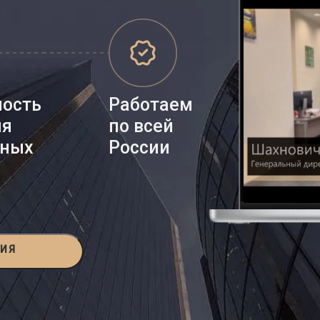
ность
Работаем
ия
по всей
нных
России
ЦИЯ