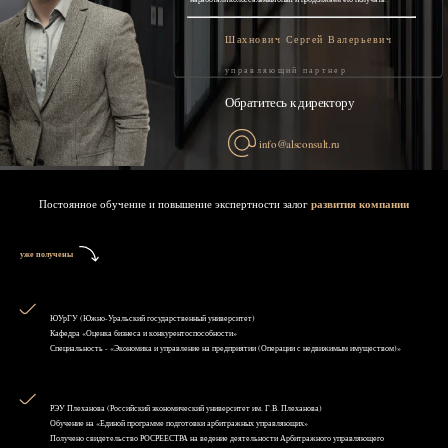
Шахнович Сергей Валерьевич
управляющий партнер
Обратитесь к директору
info@alsconsult.ru
Постоянное обучение и повышение экспертности залог
развития компании
уже получены
ЮУрГУ (Южно-Уральский государственный университет)
Кафедра «Оценка бизнеса и конкурентоспособности»
Специальность - «Экономика и управление на предприятии (Операции с недвижимым имуществом)»
РЭУ Плеханова (Российский экономический университет им. Г.В. Плеханова)
Обучение на «Единой программе подготовки арбитражных управляющих»
Получено свидетельство РОСРЕЕСТРА на ведение деятельности Арбитражного управляющего