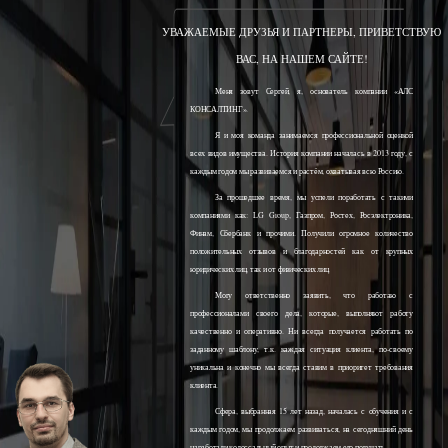
УВАЖАЕМЫЕ ДРУЗЬЯ И ПАРТНЕРЫ, ПРИВЕТСТВУЮ
ВАС, НА НАШЕМ САЙТЕ!
Меня зовут Сергей, я, основатель компании «АЛС
КОНСАЛТИНГ».
Я и моя команда занимаемся профессиональной оценкой
всех видов имущества. История компании началась в 2013 году, с
каждым годом мы развиваемся и растём, охватывая всю Россию.
За прошедшее время, мы успели поработать с такими
компаниями как: LG Group, Газпром, Ростех, Росэлектроника,
Финам, Сбербанк и прочими. Получили огромное количество
положительных отзывов и благодарностей как от крупных
юридических лиц, так и от физических лиц.
Могу ответственно заявить, что работаю с
профессионалами своего дела, которые, выполняют работу
качественно и оперативно. Ни всегда получается работать по
заданному шаблону, т.к. каждая ситуация клиента, по-своему
уникальна и конечно мы всегда ставим в приоритет требования
клиента.
Сфера, выбранная 15 лет назад, началась с обучения и с
каждым годом, мы продолжаем развиваться, на сегодняшний день
наработали колоссальный опыт и продолжаем его получать.