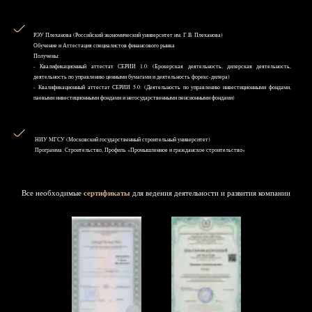
РЭУ Плеханова (Российский экономический университет им. Г.В. Плеханова)
Обучение и Аттестация специалистов финансового рынка
Получены:
- Квалификационный аттестат СЕРИИ 1.0: (Брокерская деятельность, дилерская деятельность,
деятельность по управлению ценными бумагами и деятельность форекс-дилера)
- Квалификационный аттестат СЕРИИ 5.0: (Деятельность по управлению инвестиционными фондами,
паевыми инвестиционными фондами и негосударственными пенсионными фондами)
НИУ MГСУ (Московский государственный строительный университет)
Программа: Строительство, Профиль «Промышленное и гражданское строительство»
Все необходимые
сертификаты
для ведения деятельности и развития компании