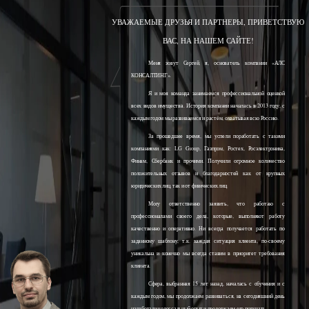
УВАЖАЕМЫЕ ДРУЗЬЯ И ПАРТНЕРЫ, ПРИВЕТСТВУЮ
ВАС, НА НАШЕМ САЙТЕ!
Меня зовут Сергей, я, основатель компании «АЛС
КОНСАЛТИНГ».
Я и моя команда занимаемся профессиональной оценкой
всех видов имущества. История компании началась в 2013 году, с
каждым годом мы развиваемся и растём, охватывая всю Россию.
За прошедшее время, мы успели поработать с такими
компаниями как: LG Group, Газпром, Ростех, Росэлектроника,
Финам, Сбербанк и прочими. Получили огромное количество
положительных отзывов и благодарностей как от крупных
юридических лиц, так и от физических лиц.
Могу ответственно заявить, что работаю с
профессионалами своего дела, которые, выполняют работу
качественно и оперативно. Ни всегда получается работать по
заданному шаблону, т.к. каждая ситуация клиента, по-своему
уникальна и конечно мы всегда ставим в приоритет требования
клиента.
Сфера, выбранная 15 лет назад, началась с обучения и с
каждым годом, мы продолжаем развиваться, на сегодняшний день
наработали колоссальный опыт и продолжаем его получать.