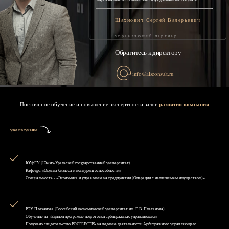
Шахнович Сергей Валерьевич
управляющий партнер
Обратитесь к директору
info@alsconsult.ru
Постоянное обучение и повышение экспертности залог
развития компании
уже получены
ЮУрГУ (Южно-Уральский государственный университет)
Кафедра «Оценка бизнеса и конкурентоспособности»
Специальность - «Экономика и управление на предприятии (Операции с недвижимым имуществом)»
РЭУ Плеханова (Российский экономический университет им. Г.В. Плеханова)
Обучение на «Единой программе подготовки арбитражных управляющих»
Получено свидетельство РОСРЕЕСТРА на ведение деятельности Арбитражного управляющего