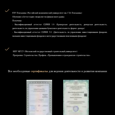
РЭУ Плеханова (Российский экономический университет им. Г.В. Плеханова)
Обучение и Аттестация специалистов финансового рынка
Получены:
- Квалификационный аттестат СЕРИИ 1.0: (Брокерская деятельность, дилерская деятельность,
деятельность по управлению ценными бумагами и деятельность форекс-дилера)
- Квалификационный аттестат СЕРИИ 5.0: (Деятельность по управлению инвестиционными фондами,
паевыми инвестиционными фондами и негосударственными пенсионными фондами)
НИУ MГСУ (Московский государственный строительный университет)
Программа: Строительство, Профиль «Промышленное и гражданское строительство»
Все необходимые
сертификаты
для ведения деятельности и развития компании