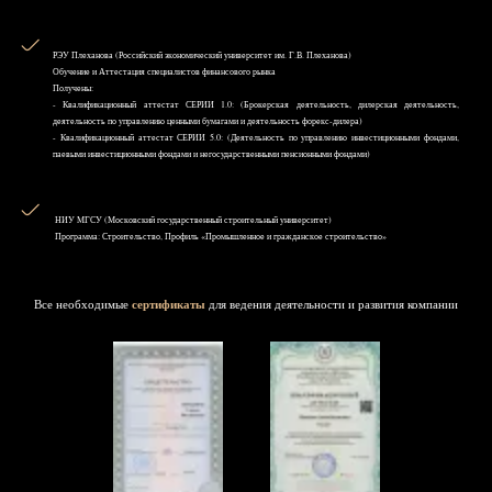
РЭУ Плеханова (Российский экономический университет им. Г.В. Плеханова)
Обучение и Аттестация специалистов финансового рынка
Получены:
- Квалификационный аттестат СЕРИИ 1.0: (Брокерская деятельность, дилерская деятельность,
деятельность по управлению ценными бумагами и деятельность форекс-дилера)
- Квалификационный аттестат СЕРИИ 5.0: (Деятельность по управлению инвестиционными фондами,
паевыми инвестиционными фондами и негосударственными пенсионными фондами)
НИУ MГСУ (Московский государственный строительный университет)
Программа: Строительство, Профиль «Промышленное и гражданское строительство»
Все необходимые
сертификаты
для ведения деятельности и развития компании