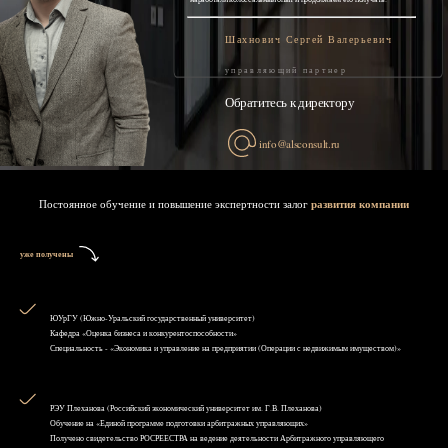
Шахнович Сергей Валерьевич
управляющий партнер
Обратитесь к директору
info@alsconsult.ru
Постоянное обучение и повышение экспертности залог
развития компании
уже получены
ЮУрГУ (Южно-Уральский государственный университет)
Кафедра «Оценка бизнеса и конкурентоспособности»
Специальность - «Экономика и управление на предприятии (Операции с недвижимым имуществом)»
РЭУ Плеханова (Российский экономический университет им. Г.В. Плеханова)
Обучение на «Единой программе подготовки арбитражных управляющих»
Получено свидетельство РОСРЕЕСТРА на ведение деятельности Арбитражного управляющего