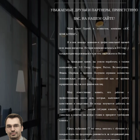
УВАЖАЕМЫЕ ДРУЗЬЯ И ПАРТНЕРЫ, ПРИВЕТСТВУЮ
ВАС, НА НАШЕМ САЙТЕ!
Меня зовут Сергей, я, основатель компании «АЛС
КОНСАЛТИНГ».
Я и моя команда занимаемся профессиональной оценкой
всех видов имущества. История компании началась в 2013 году, с
каждым годом мы развиваемся и растём, охватывая всю Россию.
За прошедшее время, мы успели поработать с такими
компаниями как: LG Group, Газпром, Ростех, Росэлектроника,
Финам, Сбербанк и прочими. Получили огромное количество
положительных отзывов и благодарностей как от крупных
юридических лиц, так и от физических лиц.
Могу ответственно заявить, что работаю с
профессионалами своего дела, которые, выполняют работу
качественно и оперативно. Ни всегда получается работать по
заданному шаблону, т.к. каждая ситуация клиента, по-своему
уникальна и конечно мы всегда ставим в приоритет требования
клиента.
Сфера, выбранная 15 лет назад, началась с обучения и с
каждым годом, мы продолжаем развиваться, на сегодняшний день
наработали колоссальный опыт и продолжаем его получать.