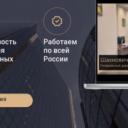
ность
Работаем
ия
по всей
нных
России
ЦИЯ