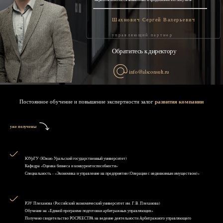
Шахнович Сергей Валерьевич
управляющий партнер
Обратитесь к директору
info@alsconsult.ru
Постоянное обучение и повышение экспертности залог
развития компании
уже получены
ЮУрГУ (Южно-Уральский государственный университет)
Кафедра «Оценка бизнеса и конкурентоспособности»
Специальность - «Экономика и управление на предприятии (Операции с недвижимым имуществом)»
РЭУ Плеханова (Российский экономический университет им. Г.В. Плеханова)
Обучение на «Единой программе подготовки арбитражных управляющих»
Получено свидетельство РОСРЕЕСТРА на ведение деятельности Арбитражного управляющего