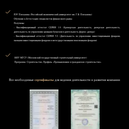
РЭУ Плеханова (Российский экономический университет им. Г.В. Плеханова)
Обучение и Аттестация специалистов финансового рынка
Получены:
- Квалификационный аттестат СЕРИИ 1.0: (Брокерская деятельность, дилерская деятельность,
деятельность по управлению ценными бумагами и деятельность форекс-дилера)
- Квалификационный аттестат СЕРИИ 5.0: (Деятельность по управлению инвестиционными фондами,
паевыми инвестиционными фондами и негосударственными пенсионными фондами)
НИУ MГСУ (Московский государственный строительный университет)
Программа: Строительство, Профиль «Промышленное и гражданское строительство»
Все необходимые
сертификаты
для ведения деятельности и развития компании