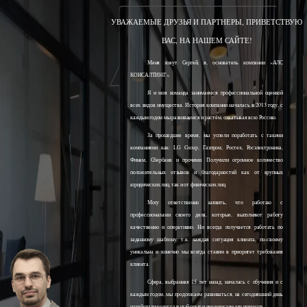
УВАЖАЕМЫЕ ДРУЗЬЯ И ПАРТНЕРЫ, ПРИВЕТСТВУЮ
ВАС, НА НАШЕМ САЙТЕ!
Меня зовут Сергей, я, основатель компании «АЛС
КОНСАЛТИНГ».
Я и моя команда занимаемся профессиональной оценкой
всех видов имущества. История компании началась в 2013 году, с
каждым годом мы развиваемся и растём, охватывая всю Россию.
За прошедшее время, мы успели поработать с такими
компаниями как: LG Group, Газпром, Ростех, Росэлектроника,
Финам, Сбербанк и прочими. Получили огромное количество
положительных отзывов и благодарностей как от крупных
юридических лиц, так и от физических лиц.
Могу ответственно заявить, что работаю с
профессионалами своего дела, которые, выполняют работу
качественно и оперативно. Ни всегда получается работать по
заданному шаблону, т.к. каждая ситуация клиента, по-своему
уникальна и конечно мы всегда ставим в приоритет требования
клиента.
Сфера, выбранная 15 лет назад, началась с обучения и с
каждым годом, мы продолжаем развиваться, на сегодняшний день
наработали колоссальный опыт и продолжаем его получать.