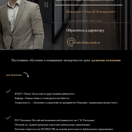
Шахнович Сергей Валерьевич
управляющий партнер
Обратитесь к директору
info@alsconsult.ru
Постоянное обучение и повышение экспертности залог
развития компании
уже получены
ЮУрГУ (Южно-Уральский государственный университет)
Кафедра «Оценка бизнеса и конкурентоспособности»
Специальность - «Экономика и управление на предприятии (Операции с недвижимым имуществом)»
РЭУ Плеханова (Российский экономический университет им. Г.В. Плеханова)
Обучение на «Единой программе подготовки арбитражных управляющих»
Получено свидетельство РОСРЕЕСТРА на ведение деятельности Арбитражного управляющего