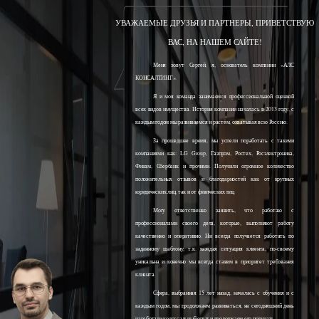
УВАЖАЕМЫЕ ДРУЗЬЯ И ПАРТНЕРЫ, ПРИВЕТСТВУЮ
ВАС, НА НАШЕМ САЙТЕ!
Меня зовут Сергей, я, основатель компании «АЛС
КОНСАЛТИНГ».
Я и моя команда занимаемся профессиональной оценкой
всех видов имущества. История компании началась в 2013 году, с
каждым годом мы развиваемся и растём, охватывая всю Россию.
За прошедшее время, мы успели поработать с такими
компаниями как: LG Group, Газпром, Ростех, Росэлектроника,
Финам, Сбербанк и прочими. Получили огромное количество
положительных отзывов и благодарностей как от крупных
юридических лиц, так и от физических лиц.
Могу ответственно заявить, что работаю с
профессионалами своего дела, которые, выполняют работу
качественно и оперативно. Ни всегда получается работать по
заданному шаблону, т.к. каждая ситуация клиента, по-своему
уникальна и конечно мы всегда ставим в приоритет требования
клиента.
Сфера, выбранная 15 лет назад, началась с обучения и с
каждым годом, мы продолжаем развиваться, на сегодняшний день
наработали колоссальный опыт и продолжаем его получать.