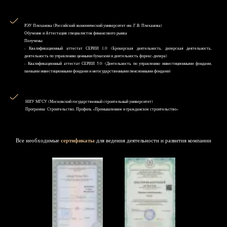
РЭУ Плеханова (Российский экономический университет им. Г.В. Плеханова)
Обучение и Аттестация специалистов финансового рынка
Получены:
- Квалификационный аттестат СЕРИИ 1.0: (Брокерская деятельность, дилерская деятельность,
деятельность по управлению ценными бумагами и деятельность форекс-дилера)
- Квалификационный аттестат СЕРИИ 5.0: (Деятельность по управлению инвестиционными фондами,
паевыми инвестиционными фондами и негосударственными пенсионными фондами)
НИУ MГСУ (Московский государственный строительный университет)
Программа: Строительство, Профиль «Промышленное и гражданское строительство»
Все необходимые
сертификаты
для ведения деятельности и развития компании