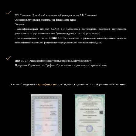
РЭУ Плеханова (Российский экономический университет им. Г.В. Плеханова)
Обучение и Аттестация специалистов финансового рынка
Получены:
- Квалификационный аттестат СЕРИИ 1.0: (Брокерская деятельность, дилерская деятельность,
деятельность по управлению ценными бумагами и деятельность форекс-дилера)
- Квалификационный аттестат СЕРИИ 5.0: (Деятельность по управлению инвестиционными фондами,
паевыми инвестиционными фондами и негосударственными пенсионными фондами)
НИУ MГСУ (Московский государственный строительный университет)
Программа: Строительство, Профиль «Промышленное и гражданское строительство»
Все необходимые
сертификаты
для ведения деятельности и развития компании