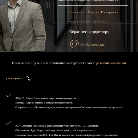
Шахнович Сергей Валерьевич
управляющий партнер
Обратитесь к директору
info@alsconsult.ru
Постоянное обучение и повышение экспертности залог
развития компании
уже получены
ЮУрГУ (Южно-Уральский государственный университет)
Кафедра «Оценка бизнеса и конкурентоспособности»
Специальность - «Экономика и управление на предприятии (Операции с недвижимым имуществом)»
РЭУ Плеханова (Российский экономический университет им. Г.В. Плеханова)
Обучение на «Единой программе подготовки арбитражных управляющих»
Получено свидетельство РОСРЕЕСТРА на ведение деятельности Арбитражного управляющего