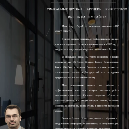
УВАЖАЕМЫЕ ДРУЗЬЯ И ПАРТНЕРЫ, ПРИВЕТСТВУЮ
ВАС, НА НАШЕМ САЙТЕ!
Меня зовут Сергей, я, основатель компании «АЛС
КОНСАЛТИНГ».
Я и моя команда занимаемся профессиональной оценкой
всех видов имущества. История компании началась в 2013 году, с
каждым годом мы развиваемся и растём, охватывая всю Россию.
За прошедшее время, мы успели поработать с такими
компаниями как: LG Group, Газпром, Ростех, Росэлектроника,
Финам, Сбербанк и прочими. Получили огромное количество
положительных отзывов и благодарностей как от крупных
юридических лиц, так и от физических лиц.
Могу ответственно заявить, что работаю с
профессионалами своего дела, которые, выполняют работу
качественно и оперативно. Ни всегда получается работать по
заданному шаблону, т.к. каждая ситуация клиента, по-своему
уникальна и конечно мы всегда ставим в приоритет требования
клиента.
Сфера, выбранная 15 лет назад, началась с обучения и с
каждым годом, мы продолжаем развиваться, на сегодняшний день
наработали колоссальный опыт и продолжаем его получать.