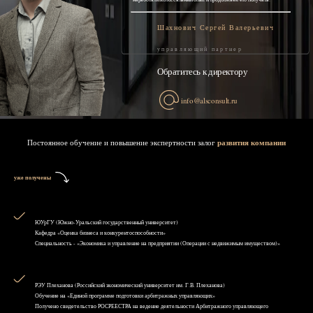
Шахнович Сергей Валерьевич
управляющий партнер
Обратитесь к директору
info@alsconsult.ru
Постоянное обучение и повышение экспертности залог
развития компании
уже получены
ЮУрГУ (Южно-Уральский государственный университет)
Кафедра «Оценка бизнеса и конкурентоспособности»
Специальность - «Экономика и управление на предприятии (Операции с недвижимым имуществом)»
РЭУ Плеханова (Российский экономический университет им. Г.В. Плеханова)
Обучение на «Единой программе подготовки арбитражных управляющих»
Получено свидетельство РОСРЕЕСТРА на ведение деятельности Арбитражного управляющего