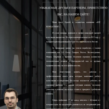
УВАЖАЕМЫЕ ДРУЗЬЯ И ПАРТНЕРЫ, ПРИВЕТСТВУЮ
ВАС, НА НАШЕМ САЙТЕ!
Меня зовут Сергей, я, основатель компании «АЛС
КОНСАЛТИНГ».
Я и моя команда занимаемся профессиональной оценкой
всех видов имущества. История компании началась в 2013 году, с
каждым годом мы развиваемся и растём, охватывая всю Россию.
За прошедшее время, мы успели поработать с такими
компаниями как: LG Group, Газпром, Ростех, Росэлектроника,
Финам, Сбербанк и прочими. Получили огромное количество
положительных отзывов и благодарностей как от крупных
юридических лиц, так и от физических лиц.
Могу ответственно заявить, что работаю с
профессионалами своего дела, которые, выполняют работу
качественно и оперативно. Ни всегда получается работать по
заданному шаблону, т.к. каждая ситуация клиента, по-своему
уникальна и конечно мы всегда ставим в приоритет требования
клиента.
Сфера, выбранная 15 лет назад, началась с обучения и с
каждым годом, мы продолжаем развиваться, на сегодняшний день
наработали колоссальный опыт и продолжаем его получать.