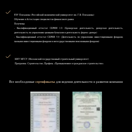
РЭУ Плеханова (Российский экономический университет им. Г.В. Плеханова)
Обучение и Аттестация специалистов финансового рынка
Получены:
- Квалификационный аттестат СЕРИИ 1.0: (Брокерская деятельность, дилерская деятельность,
деятельность по управлению ценными бумагами и деятельность форекс-дилера)
- Квалификационный аттестат СЕРИИ 5.0: (Деятельность по управлению инвестиционными фондами,
паевыми инвестиционными фондами и негосударственными пенсионными фондами)
НИУ MГСУ (Московский государственный строительный университет)
Программа: Строительство, Профиль «Промышленное и гражданское строительство»
Все необходимые
сертификаты
для ведения деятельности и развития компании