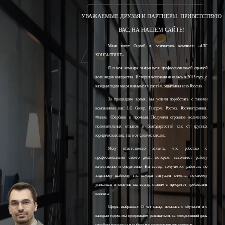
УВАЖАЕМЫЕ ДРУЗЬЯ И ПАРТНЕРЫ, ПРИВЕТСТВУЮ
ВАС, НА НАШЕМ САЙТЕ!
Меня зовут Сергей, я, основатель компании «АЛС
КОНСАЛТИНГ».
Я и моя команда занимаемся профессиональной оценкой
всех видов имущества. История компании началась в 2013 году, с
каждым годом мы развиваемся и растём, охватывая всю Россию.
За прошедшее время, мы успели поработать с такими
компаниями как: LG Group, Газпром, Ростех, Росэлектроника,
Финам, Сбербанк и прочими. Получили огромное количество
положительных отзывов и благодарностей как от крупных
юридических лиц, так и от физических лиц.
Могу ответственно заявить, что работаю с
профессионалами своего дела, которые, выполняют работу
качественно и оперативно. Ни всегда получается работать по
заданному шаблону, т.к. каждая ситуация клиента, по-своему
уникальна и конечно мы всегда ставим в приоритет требования
клиента.
Сфера, выбранная 15 лет назад, началась с обучения и с
каждым годом, мы продолжаем развиваться, на сегодняшний день
наработали колоссальный опыт и продолжаем его получать.