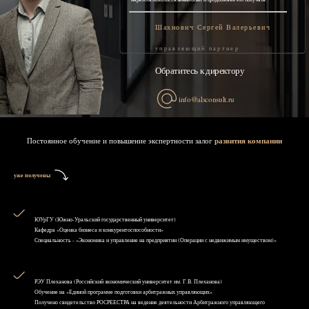
Шахнович Сергей Валерьевич
управляющий партнер
Обратитесь к директору
info@alsconsult.ru
Постоянное обучение и повышение экспертности залог
развития компании
уже получены
ЮУрГУ (Южно-Уральский государственный университет)
Кафедра «Оценка бизнеса и конкурентоспособности»
Специальность - «Экономика и управление на предприятии (Операции с недвижимым имуществом)»
РЭУ Плеханова (Российский экономический университет им. Г.В. Плеханова)
Обучение на «Единой программе подготовки арбитражных управляющих»
Получено свидетельство РОСРЕЕСТРА на ведение деятельности Арбитражного управляющего