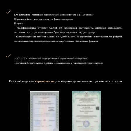
РЭУ Плеханова (Российский экономический университет им. Г.В. Плеханова)
Обучение и Аттестация специалистов финансового рынка
Получены:
- Квалификационный аттестат СЕРИИ 1.0: (Брокерская деятельность, дилерская деятельность,
деятельность по управлению ценными бумагами и деятельность форекс-дилера)
- Квалификационный аттестат СЕРИИ 5.0: (Деятельность по управлению инвестиционными фондами,
паевыми инвестиционными фондами и негосударственными пенсионными фондами)
НИУ MГСУ (Московский государственный строительный университет)
Программа: Строительство, Профиль «Промышленное и гражданское строительство»
Все необходимые
сертификаты
для ведения деятельности и развития компании