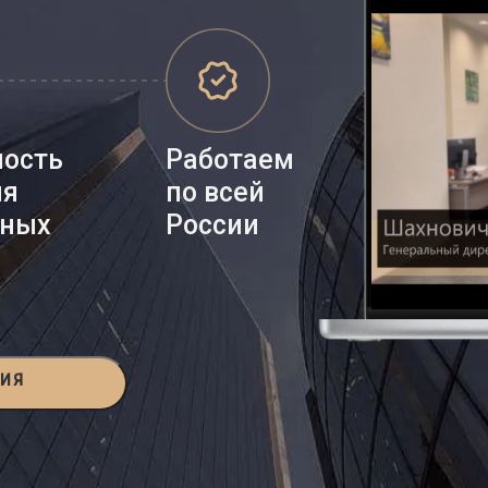
ность
Работаем
ия
по всей
нных
России
ЦИЯ