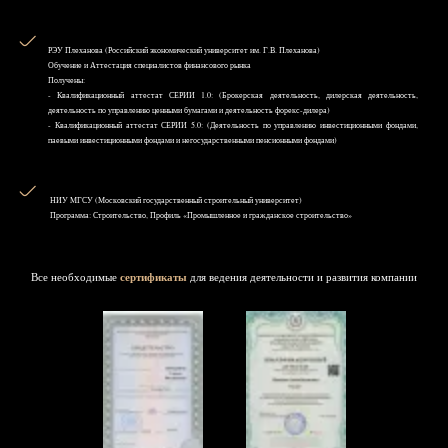
РЭУ Плеханова (Российский экономический университет им. Г.В. Плеханова)
Обучение и Аттестация специалистов финансового рынка
Получены:
- Квалификационный аттестат СЕРИИ 1.0: (Брокерская деятельность, дилерская деятельность,
деятельность по управлению ценными бумагами и деятельность форекс-дилера)
- Квалификационный аттестат СЕРИИ 5.0: (Деятельность по управлению инвестиционными фондами,
паевыми инвестиционными фондами и негосударственными пенсионными фондами)
НИУ MГСУ (Московский государственный строительный университет)
Программа: Строительство, Профиль «Промышленное и гражданское строительство»
Все необходимые
сертификаты
для ведения деятельности и развития компании