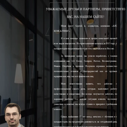
УВАЖАЕМЫЕ ДРУЗЬЯ И ПАРТНЕРЫ, ПРИВЕТСТВУЮ
ВАС, НА НАШЕМ САЙТЕ!
Меня зовут Сергей, я, основатель компании «АЛС
КОНСАЛТИНГ».
Я и моя команда занимаемся профессиональной оценкой
всех видов имущества. История компании началась в 2013 году, с
каждым годом мы развиваемся и растём, охватывая всю Россию.
За прошедшее время, мы успели поработать с такими
компаниями как: LG Group, Газпром, Ростех, Росэлектроника,
Финам, Сбербанк и прочими. Получили огромное количество
положительных отзывов и благодарностей как от крупных
юридических лиц, так и от физических лиц.
Могу ответственно заявить, что работаю с
профессионалами своего дела, которые, выполняют работу
качественно и оперативно. Ни всегда получается работать по
заданному шаблону, т.к. каждая ситуация клиента, по-своему
уникальна и конечно мы всегда ставим в приоритет требования
клиента.
Сфера, выбранная 15 лет назад, началась с обучения и с
каждым годом, мы продолжаем развиваться, на сегодняшний день
наработали колоссальный опыт и продолжаем его получать.