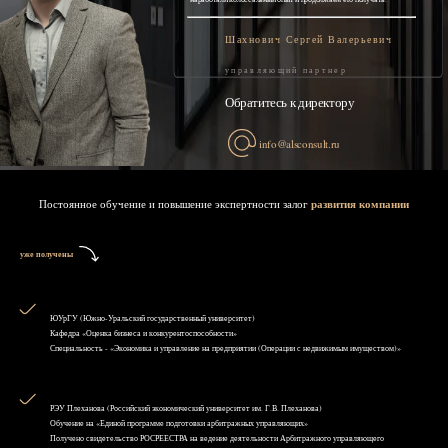
Шахнович Сергей Валерьевич
управляющий партнер
Обратитесь к директору
info@alsconsult.ru
Постоянное обучение и повышение экспертности залог
развития компании
уже получены
ЮУрГУ (Южно-Уральский государственный университет)
Кафедра «Оценка бизнеса и конкурентоспособности»
Специальность - «Экономика и управление на предприятии (Операции с недвижимым имуществом)»
РЭУ Плеханова (Российский экономический университет им. Г.В. Плеханова)
Обучение на «Единой программе подготовки арбитражных управляющих»
Получено свидетельство РОСРЕЕСТРА на ведение деятельности Арбитражного управляющего