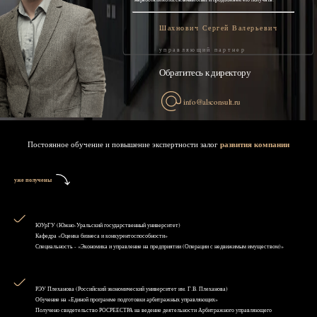
Шахнович Сергей Валерьевич
управляющий партнер
Обратитесь к директору
info@alsconsult.ru
Постоянное обучение и повышение экспертности залог
развития компании
уже получены
ЮУрГУ (Южно-Уральский государственный университет)
Кафедра «Оценка бизнеса и конкурентоспособности»
Специальность - «Экономика и управление на предприятии (Операции с недвижимым имуществом)»
РЭУ Плеханова (Российский экономический университет им. Г.В. Плеханова)
Обучение на «Единой программе подготовки арбитражных управляющих»
Получено свидетельство РОСРЕЕСТРА на ведение деятельности Арбитражного управляющего