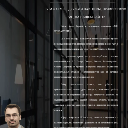
УВАЖАЕМЫЕ ДРУЗЬЯ И ПАРТНЕРЫ, ПРИВЕТСТВУЮ
ВАС, НА НАШЕМ САЙТЕ!
Меня зовут Сергей, я, основатель компании «АЛС
КОНСАЛТИНГ».
Я и моя команда занимаемся профессиональной оценкой
всех видов имущества. История компании началась в 2013 году, с
каждым годом мы развиваемся и растём, охватывая всю Россию.
За прошедшее время, мы успели поработать с такими
компаниями как: LG Group, Газпром, Ростех, Росэлектроника,
Финам, Сбербанк и прочими. Получили огромное количество
положительных отзывов и благодарностей как от крупных
юридических лиц, так и от физических лиц.
Могу ответственно заявить, что работаю с
профессионалами своего дела, которые, выполняют работу
качественно и оперативно. Ни всегда получается работать по
заданному шаблону, т.к. каждая ситуация клиента, по-своему
уникальна и конечно мы всегда ставим в приоритет требования
клиента.
Сфера, выбранная 15 лет назад, началась с обучения и с
каждым годом, мы продолжаем развиваться, на сегодняшний день
наработали колоссальный опыт и продолжаем его получать.