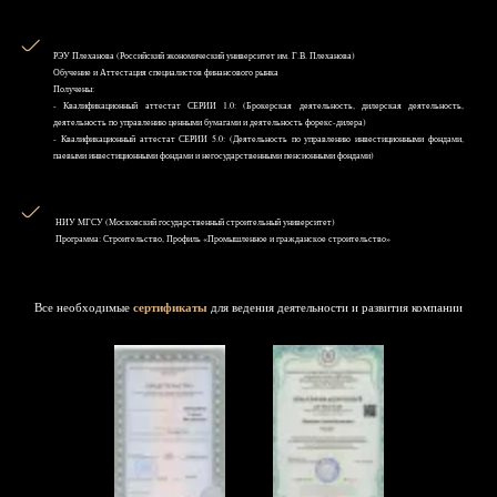
РЭУ Плеханова (Российский экономический университет им. Г.В. Плеханова)
Обучение и Аттестация специалистов финансового рынка
Получены:
- Квалификационный аттестат СЕРИИ 1.0: (Брокерская деятельность, дилерская деятельность,
деятельность по управлению ценными бумагами и деятельность форекс-дилера)
- Квалификационный аттестат СЕРИИ 5.0: (Деятельность по управлению инвестиционными фондами,
паевыми инвестиционными фондами и негосударственными пенсионными фондами)
НИУ MГСУ (Московский государственный строительный университет)
Программа: Строительство, Профиль «Промышленное и гражданское строительство»
Все необходимые
сертификаты
для ведения деятельности и развития компании