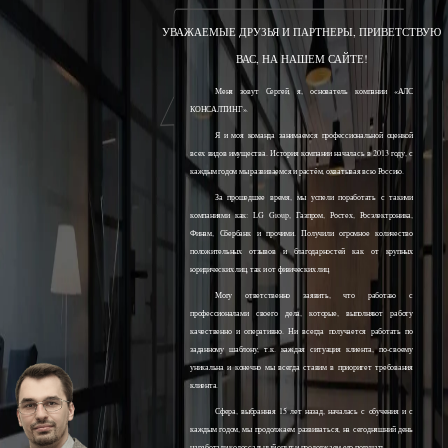
УВАЖАЕМЫЕ ДРУЗЬЯ И ПАРТНЕРЫ, ПРИВЕТСТВУЮ
ВАС, НА НАШЕМ САЙТЕ!
Меня зовут Сергей, я, основатель компании «АЛС
КОНСАЛТИНГ».
Я и моя команда занимаемся профессиональной оценкой
всех видов имущества. История компании началась в 2013 году, с
каждым годом мы развиваемся и растём, охватывая всю Россию.
За прошедшее время, мы успели поработать с такими
компаниями как: LG Group, Газпром, Ростех, Росэлектроника,
Финам, Сбербанк и прочими. Получили огромное количество
положительных отзывов и благодарностей как от крупных
юридических лиц, так и от физических лиц.
Могу ответственно заявить, что работаю с
профессионалами своего дела, которые, выполняют работу
качественно и оперативно. Ни всегда получается работать по
заданному шаблону, т.к. каждая ситуация клиента, по-своему
уникальна и конечно мы всегда ставим в приоритет требования
клиента.
Сфера, выбранная 15 лет назад, началась с обучения и с
каждым годом, мы продолжаем развиваться, на сегодняшний день
наработали колоссальный опыт и продолжаем его получать.