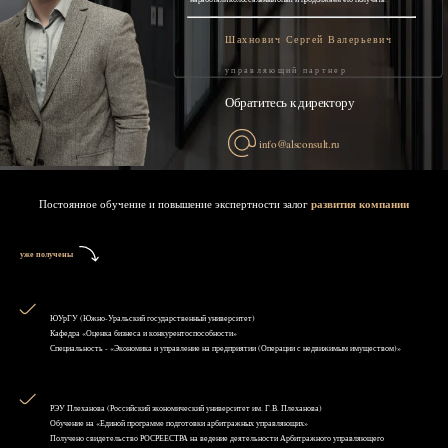
Шахнович Сергей Валерьевич
управляющий партнер
Обратитесь к директору
info@alsconsult.ru
Постоянное обучение и повышение экспертности залог
развития компании
уже получены
ЮУрГУ (Южно-Уральский государственный университет)
Кафедра «Оценка бизнеса и конкурентоспособности»
Специальность - «Экономика и управление на предприятии (Операции с недвижимым имуществом)»
РЭУ Плеханова (Российский экономический университет им. Г.В. Плеханова)
Обучение на «Единой программе подготовки арбитражных управляющих»
Получено свидетельство РОСРЕЕСТРА на ведение деятельности Арбитражного управляющего