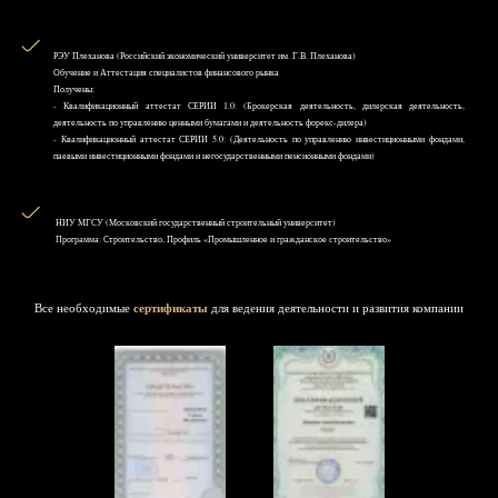
РЭУ Плеханова (Российский экономический университет им. Г.В. Плеханова)
Обучение и Аттестация специалистов финансового рынка
Получены:
- Квалификационный аттестат СЕРИИ 1.0: (Брокерская деятельность, дилерская деятельность,
деятельность по управлению ценными бумагами и деятельность форекс-дилера)
- Квалификационный аттестат СЕРИИ 5.0: (Деятельность по управлению инвестиционными фондами,
паевыми инвестиционными фондами и негосударственными пенсионными фондами)
НИУ MГСУ (Московский государственный строительный университет)
Программа: Строительство, Профиль «Промышленное и гражданское строительство»
Все необходимые
сертификаты
для ведения деятельности и развития компании