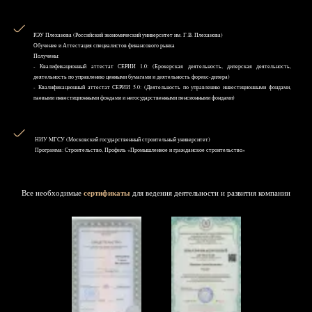
РЭУ Плеханова (Российский экономический университет им. Г.В. Плеханова)
Обучение и Аттестация специалистов финансового рынка
Получены:
- Квалификационный аттестат СЕРИИ 1.0: (Брокерская деятельность, дилерская деятельность,
деятельность по управлению ценными бумагами и деятельность форекс-дилера)
- Квалификационный аттестат СЕРИИ 5.0: (Деятельность по управлению инвестиционными фондами,
паевыми инвестиционными фондами и негосударственными пенсионными фондами)
НИУ MГСУ (Московский государственный строительный университет)
Программа: Строительство, Профиль «Промышленное и гражданское строительство»
Все необходимые
сертификаты
для ведения деятельности и развития компании