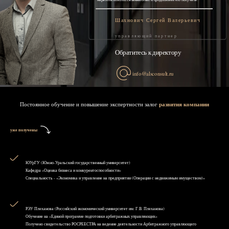
Шахнович Сергей Валерьевич
управляющий партнер
Обратитесь к директору
info@alsconsult.ru
Постоянное обучение и повышение экспертности залог
развития компании
уже получены
ЮУрГУ (Южно-Уральский государственный университет)
Кафедра «Оценка бизнеса и конкурентоспособности»
Специальность - «Экономика и управление на предприятии (Операции с недвижимым имуществом)»
РЭУ Плеханова (Российский экономический университет им. Г.В. Плеханова)
Обучение на «Единой программе подготовки арбитражных управляющих»
Получено свидетельство РОСРЕЕСТРА на ведение деятельности Арбитражного управляющего