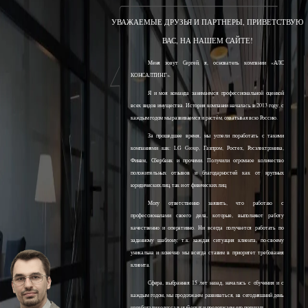
УВАЖАЕМЫЕ ДРУЗЬЯ И ПАРТНЕРЫ, ПРИВЕТСТВУЮ
ВАС, НА НАШЕМ САЙТЕ!
Меня зовут Сергей, я, основатель компании «АЛС
КОНСАЛТИНГ».
Я и моя команда занимаемся профессиональной оценкой
всех видов имущества. История компании началась в 2013 году, с
каждым годом мы развиваемся и растём, охватывая всю Россию.
За прошедшее время, мы успели поработать с такими
компаниями как: LG Group, Газпром, Ростех, Росэлектроника,
Финам, Сбербанк и прочими. Получили огромное количество
положительных отзывов и благодарностей как от крупных
юридических лиц, так и от физических лиц.
Могу ответственно заявить, что работаю с
профессионалами своего дела, которые, выполняют работу
качественно и оперативно. Ни всегда получается работать по
заданному шаблону, т.к. каждая ситуация клиента, по-своему
уникальна и конечно мы всегда ставим в приоритет требования
клиента.
Сфера, выбранная 15 лет назад, началась с обучения и с
каждым годом, мы продолжаем развиваться, на сегодняшний день
наработали колоссальный опыт и продолжаем его получать.