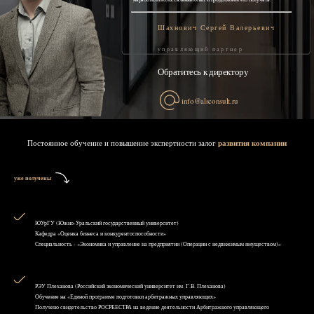
Шахнович Сергей Валерьевич
управляющий партнер
Обратитесь к директору
info@alsconsult.ru
Постоянное обучение и повышение экспертности залог
развития компании
уже получены
ЮУрГУ (Южно-Уральский государственный университет)
Кафедра «Оценка бизнеса и конкурентоспособности»
Специальность - «Экономика и управление на предприятии (Операции с недвижимым имуществом)»
РЭУ Плеханова (Российский экономический университет им. Г.В. Плеханова)
Обучение на «Единой программе подготовки арбитражных управляющих»
Получено свидетельство РОСРЕЕСТРА на ведение деятельности Арбитражного управляющего