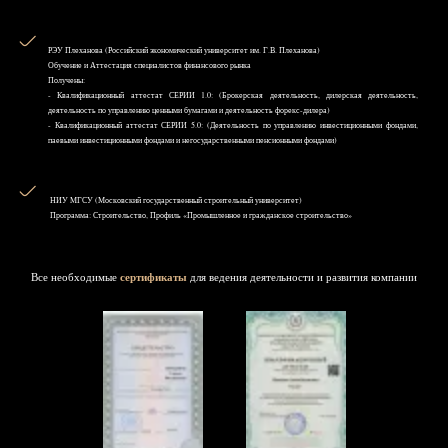
РЭУ Плеханова (Российский экономический университет им. Г.В. Плеханова)
Обучение и Аттестация специалистов финансового рынка
Получены:
- Квалификационный аттестат СЕРИИ 1.0: (Брокерская деятельность, дилерская деятельность,
деятельность по управлению ценными бумагами и деятельность форекс-дилера)
- Квалификационный аттестат СЕРИИ 5.0: (Деятельность по управлению инвестиционными фондами,
паевыми инвестиционными фондами и негосударственными пенсионными фондами)
НИУ MГСУ (Московский государственный строительный университет)
Программа: Строительство, Профиль «Промышленное и гражданское строительство»
Все необходимые
сертификаты
для ведения деятельности и развития компании