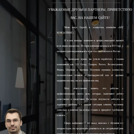
УВАЖАЕМЫЕ ДРУЗЬЯ И ПАРТНЕРЫ, ПРИВЕТСТВУЮ
ВАС, НА НАШЕМ САЙТЕ!
Меня зовут Сергей, я, основатель компании «АЛС
КОНСАЛТИНГ».
Я и моя команда занимаемся профессиональной оценкой
всех видов имущества. История компании началась в 2013 году, с
каждым годом мы развиваемся и растём, охватывая всю Россию.
За прошедшее время, мы успели поработать с такими
компаниями как: LG Group, Газпром, Ростех, Росэлектроника,
Финам, Сбербанк и прочими. Получили огромное количество
положительных отзывов и благодарностей как от крупных
юридических лиц, так и от физических лиц.
Могу ответственно заявить, что работаю с
профессионалами своего дела, которые, выполняют работу
качественно и оперативно. Ни всегда получается работать по
заданному шаблону, т.к. каждая ситуация клиента, по-своему
уникальна и конечно мы всегда ставим в приоритет требования
клиента.
Сфера, выбранная 15 лет назад, началась с обучения и с
каждым годом, мы продолжаем развиваться, на сегодняшний день
наработали колоссальный опыт и продолжаем его получать.