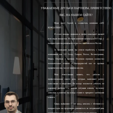
УВАЖАЕМЫЕ ДРУЗЬЯ И ПАРТНЕРЫ, ПРИВЕТСТВУЮ
ВАС, НА НАШЕМ САЙТЕ!
Меня зовут Сергей, я, основатель компании «АЛС
КОНСАЛТИНГ».
Я и моя команда занимаемся профессиональной оценкой
всех видов имущества. История компании началась в 2013 году, с
каждым годом мы развиваемся и растём, охватывая всю Россию.
За прошедшее время, мы успели поработать с такими
компаниями как: LG Group, Газпром, Ростех, Росэлектроника,
Финам, Сбербанк и прочими. Получили огромное количество
положительных отзывов и благодарностей как от крупных
юридических лиц, так и от физических лиц.
Могу ответственно заявить, что работаю с
профессионалами своего дела, которые, выполняют работу
качественно и оперативно. Ни всегда получается работать по
заданному шаблону, т.к. каждая ситуация клиента, по-своему
уникальна и конечно мы всегда ставим в приоритет требования
клиента.
Сфера, выбранная 15 лет назад, началась с обучения и с
каждым годом, мы продолжаем развиваться, на сегодняшний день
наработали колоссальный опыт и продолжаем его получать.