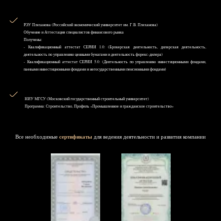
РЭУ Плеханова (Российский экономический университет им. Г.В. Плеханова)
Обучение и Аттестация специалистов финансового рынка
Получены:
- Квалификационный аттестат СЕРИИ 1.0: (Брокерская деятельность, дилерская деятельность,
деятельность по управлению ценными бумагами и деятельность форекс-дилера)
- Квалификационный аттестат СЕРИИ 5.0: (Деятельность по управлению инвестиционными фондами,
паевыми инвестиционными фондами и негосударственными пенсионными фондами)
НИУ MГСУ (Московский государственный строительный университет)
Программа: Строительство, Профиль «Промышленное и гражданское строительство»
Все необходимые
сертификаты
для ведения деятельности и развития компании