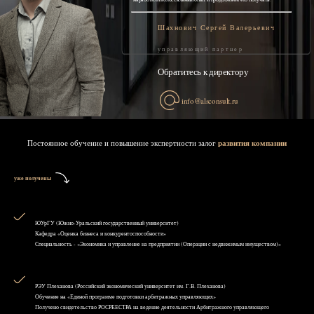
Шахнович Сергей Валерьевич
управляющий партнер
Обратитесь к директору
info@alsconsult.ru
Постоянное обучение и повышение экспертности залог
развития компании
уже получены
ЮУрГУ (Южно-Уральский государственный университет)
Кафедра «Оценка бизнеса и конкурентоспособности»
Специальность - «Экономика и управление на предприятии (Операции с недвижимым имуществом)»
РЭУ Плеханова (Российский экономический университет им. Г.В. Плеханова)
Обучение на «Единой программе подготовки арбитражных управляющих»
Получено свидетельство РОСРЕЕСТРА на ведение деятельности Арбитражного управляющего