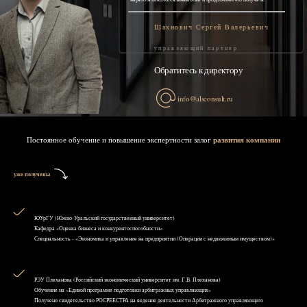
Шахнович Сергей Валерьевич
управляющий партнер
Обратитесь к директору
info@alsconsult.ru
Постоянное обучение и повышение экспертности залог
развития компании
уже получены
ЮУрГУ (Южно-Уральский государственный университет)
Кафедра «Оценка бизнеса и конкурентоспособности»
Специальность - «Экономика и управление на предприятии (Операции с недвижимым имуществом)»
РЭУ Плеханова (Российский экономический университет им. Г.В. Плеханова)
Обучение на «Единой программе подготовки арбитражных управляющих»
Получено свидетельство РОСРЕЕСТРА на ведение деятельности Арбитражного управляющего