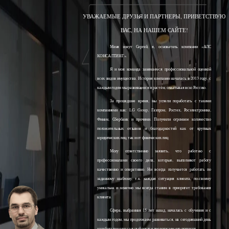
УВАЖАЕМЫЕ ДРУЗЬЯ И ПАРТНЕРЫ, ПРИВЕТСТВУЮ
ВАС, НА НАШЕМ САЙТЕ!
Меня зовут Сергей, я, основатель компании «АЛС
КОНСАЛТИНГ».
Я и моя команда занимаемся профессиональной оценкой
всех видов имущества. История компании началась в 2013 году, с
каждым годом мы развиваемся и растём, охватывая всю Россию.
За прошедшее время, мы успели поработать с такими
компаниями как: LG Group, Газпром, Ростех, Росэлектроника,
Финам, Сбербанк и прочими. Получили огромное количество
положительных отзывов и благодарностей как от крупных
юридических лиц, так и от физических лиц.
Могу ответственно заявить, что работаю с
профессионалами своего дела, которые, выполняют работу
качественно и оперативно. Ни всегда получается работать по
заданному шаблону, т.к. каждая ситуация клиента, по-своему
уникальна и конечно мы всегда ставим в приоритет требования
клиента.
Сфера, выбранная 15 лет назад, началась с обучения и с
каждым годом, мы продолжаем развиваться, на сегодняшний день
наработали колоссальный опыт и продолжаем его получать.