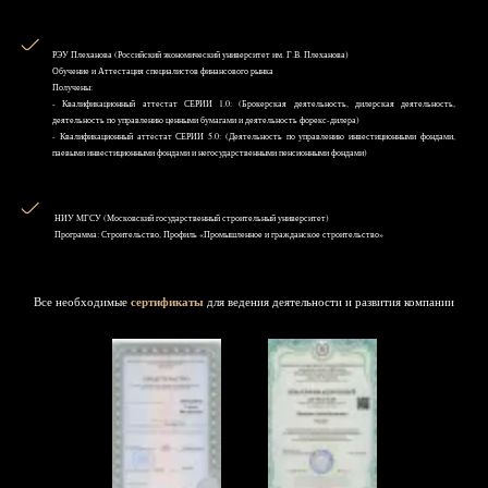
РЭУ Плеханова (Российский экономический университет им. Г.В. Плеханова)
Обучение и Аттестация специалистов финансового рынка
Получены:
- Квалификационный аттестат СЕРИИ 1.0: (Брокерская деятельность, дилерская деятельность,
деятельность по управлению ценными бумагами и деятельность форекс-дилера)
- Квалификационный аттестат СЕРИИ 5.0: (Деятельность по управлению инвестиционными фондами,
паевыми инвестиционными фондами и негосударственными пенсионными фондами)
НИУ MГСУ (Московский государственный строительный университет)
Программа: Строительство, Профиль «Промышленное и гражданское строительство»
Все необходимые
сертификаты
для ведения деятельности и развития компании