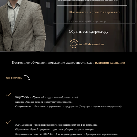
Шахнович Сергей Валерьевич
управляющий партнер
Обратитесь к директору
info@alsconsult.ru
Постоянное обучение и повышение экспертности залог
развития компании
уже получены
ЮУрГУ (Южно-Уральский государственный университет)
Кафедра «Оценка бизнеса и конкурентоспособности»
Специальность - «Экономика и управление на предприятии (Операции с недвижимым имуществом)»
РЭУ Плеханова (Российский экономический университет им. Г.В. Плеханова)
Обучение на «Единой программе подготовки арбитражных управляющих»
Получено свидетельство РОСРЕЕСТРА на ведение деятельности Арбитражного управляющего