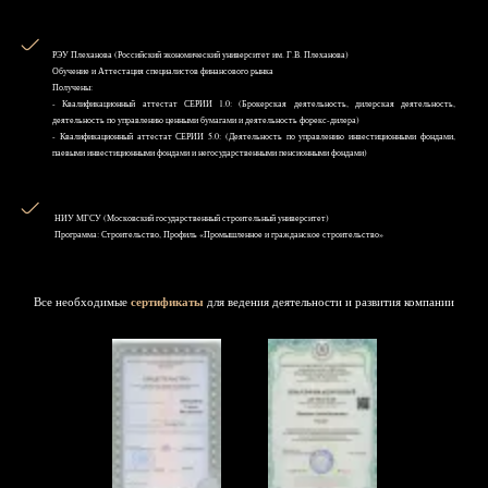
РЭУ Плеханова (Российский экономический университет им. Г.В. Плеханова)
Обучение и Аттестация специалистов финансового рынка
Получены:
- Квалификационный аттестат СЕРИИ 1.0: (Брокерская деятельность, дилерская деятельность,
деятельность по управлению ценными бумагами и деятельность форекс-дилера)
- Квалификационный аттестат СЕРИИ 5.0: (Деятельность по управлению инвестиционными фондами,
паевыми инвестиционными фондами и негосударственными пенсионными фондами)
НИУ MГСУ (Московский государственный строительный университет)
Программа: Строительство, Профиль «Промышленное и гражданское строительство»
Все необходимые
сертификаты
для ведения деятельности и развития компании