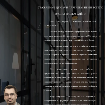
УВАЖАЕМЫЕ ДРУЗЬЯ И ПАРТНЕРЫ, ПРИВЕТСТВУЮ
ВАС, НА НАШЕМ САЙТЕ!
Меня зовут Сергей, я, основатель компании «АЛС
КОНСАЛТИНГ».
Я и моя команда занимаемся профессиональной оценкой
всех видов имущества. История компании началась в 2013 году, с
каждым годом мы развиваемся и растём, охватывая всю Россию.
За прошедшее время, мы успели поработать с такими
компаниями как: LG Group, Газпром, Ростех, Росэлектроника,
Финам, Сбербанк и прочими. Получили огромное количество
положительных отзывов и благодарностей как от крупных
юридических лиц, так и от физических лиц.
Могу ответственно заявить, что работаю с
профессионалами своего дела, которые, выполняют работу
качественно и оперативно. Ни всегда получается работать по
заданному шаблону, т.к. каждая ситуация клиента, по-своему
уникальна и конечно мы всегда ставим в приоритет требования
клиента.
Сфера, выбранная 15 лет назад, началась с обучения и с
каждым годом, мы продолжаем развиваться, на сегодняшний день
наработали колоссальный опыт и продолжаем его получать.