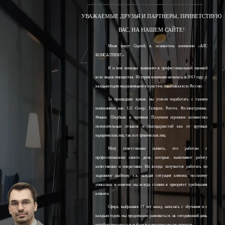
УВАЖАЕМЫЕ ДРУЗЬЯ И ПАРТНЕРЫ, ПРИВЕТСТВУЮ
ВАС, НА НАШЕМ САЙТЕ!
Меня зовут Сергей, я, основатель компании «АЛС
КОНСАЛТИНГ».
Я и моя команда занимаемся профессиональной оценкой
всех видов имущества. История компании началась в 2013 году, с
каждым годом мы развиваемся и растём, охватывая всю Россию.
За прошедшее время, мы успели поработать с такими
компаниями как: LG Group, Газпром, Ростех, Росэлектроника,
Финам, Сбербанк и прочими. Получили огромное количество
положительных отзывов и благодарностей как от крупных
юридических лиц, так и от физических лиц.
Могу ответственно заявить, что работаю с
профессионалами своего дела, которые, выполняют работу
качественно и оперативно. Ни всегда получается работать по
заданному шаблону, т.к. каждая ситуация клиента, по-своему
уникальна и конечно мы всегда ставим в приоритет требования
клиента.
Сфера, выбранная 15 лет назад, началась с обучения и с
каждым годом, мы продолжаем развиваться, на сегодняшний день
наработали колоссальный опыт и продолжаем его получать.