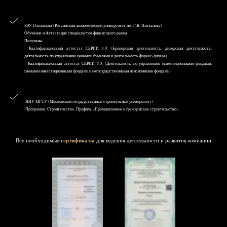
РЭУ Плеханова (Российский экономический университет им. Г.В. Плеханова)
Обучение и Аттестация специалистов финансового рынка
Получены:
- Квалификационный аттестат СЕРИИ 1.0: (Брокерская деятельность, дилерская деятельность,
деятельность по управлению ценными бумагами и деятельность форекс-дилера)
- Квалификационный аттестат СЕРИИ 5.0: (Деятельность по управлению инвестиционными фондами,
паевыми инвестиционными фондами и негосударственными пенсионными фондами)
НИУ MГСУ (Московский государственный строительный университет)
Программа: Строительство, Профиль «Промышленное и гражданское строительство»
Все необходимые
сертификаты
для ведения деятельности и развития компании