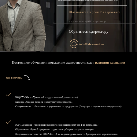
Шахнович Сергей Валерьевич
управляющий партнер
Обратитесь к директору
info@alsconsult.ru
Постоянное обучение и повышение экспертности залог
развития компании
уже получены
ЮУрГУ (Южно-Уральский государственный университет)
Кафедра «Оценка бизнеса и конкурентоспособности»
Специальность - «Экономика и управление на предприятии (Операции с недвижимым имуществом)»
РЭУ Плеханова (Российский экономический университет им. Г.В. Плеханова)
Обучение на «Единой программе подготовки арбитражных управляющих»
Получено свидетельство РОСРЕЕСТРА на ведение деятельности Арбитражного управляющего