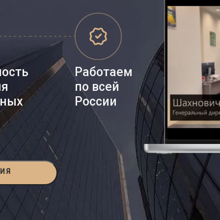
ность
Работаем
ия
по всей
нных
России
ЦИЯ