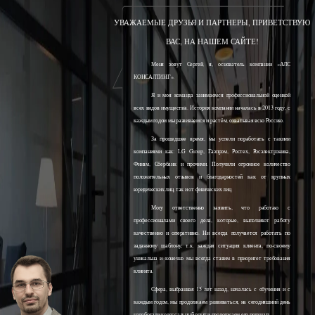
УВАЖАЕМЫЕ ДРУЗЬЯ И ПАРТНЕРЫ, ПРИВЕТСТВУЮ
ВАС, НА НАШЕМ САЙТЕ!
Меня зовут Сергей, я, основатель компании «АЛС
КОНСАЛТИНГ».
Я и моя команда занимаемся профессиональной оценкой
всех видов имущества. История компании началась в 2013 году, с
каждым годом мы развиваемся и растём, охватывая всю Россию.
За прошедшее время, мы успели поработать с такими
компаниями как: LG Group, Газпром, Ростех, Росэлектроника,
Финам, Сбербанк и прочими. Получили огромное количество
положительных отзывов и благодарностей как от крупных
юридических лиц, так и от физических лиц.
Могу ответственно заявить, что работаю с
профессионалами своего дела, которые, выполняют работу
качественно и оперативно. Ни всегда получается работать по
заданному шаблону, т.к. каждая ситуация клиента, по-своему
уникальна и конечно мы всегда ставим в приоритет требования
клиента.
Сфера, выбранная 15 лет назад, началась с обучения и с
каждым годом, мы продолжаем развиваться, на сегодняшний день
наработали колоссальный опыт и продолжаем его получать.