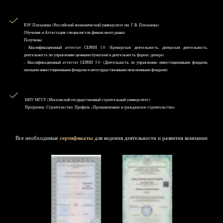
РЭУ Плеханова (Российский экономический университет им. Г.В. Плеханова)
Обучение и Аттестация специалистов финансового рынка
Получены:
- Квалификационный аттестат СЕРИИ 1.0: (Брокерская деятельность, дилерская деятельность,
деятельность по управлению ценными бумагами и деятельность форекс-дилера)
- Квалификационный аттестат СЕРИИ 5.0: (Деятельность по управлению инвестиционными фондами,
паевыми инвестиционными фондами и негосударственными пенсионными фондами)
НИУ MГСУ (Московский государственный строительный университет)
Программа: Строительство, Профиль «Промышленное и гражданское строительство»
Все необходимые
сертификаты
для ведения деятельности и развития компании