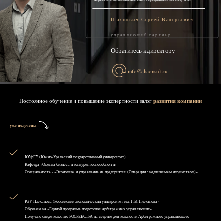
Шахнович Сергей Валерьевич
управляющий партнер
Обратитесь к директору
info@alsconsult.ru
Постоянное обучение и повышение экспертности залог
развития компании
уже получены
ЮУрГУ (Южно-Уральский государственный университет)
Кафедра «Оценка бизнеса и конкурентоспособности»
Специальность - «Экономика и управление на предприятии (Операции с недвижимым имуществом)»
РЭУ Плеханова (Российский экономический университет им. Г.В. Плеханова)
Обучение на «Единой программе подготовки арбитражных управляющих»
Получено свидетельство РОСРЕЕСТРА на ведение деятельности Арбитражного управляющего