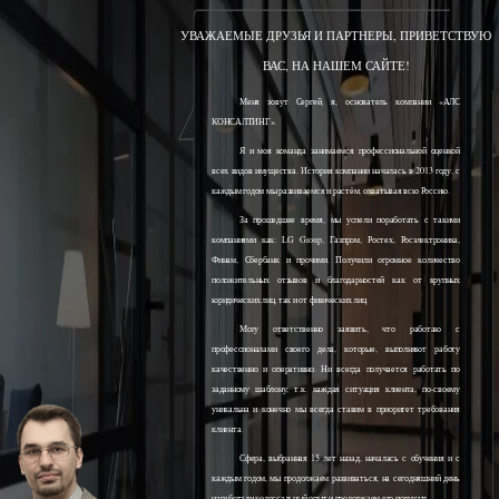
УВАЖАЕМЫЕ ДРУЗЬЯ И ПАРТНЕРЫ, ПРИВЕТСТВУЮ
ВАС, НА НАШЕМ САЙТЕ!
Меня зовут Сергей, я, основатель компании «АЛС
КОНСАЛТИНГ».
Я и моя команда занимаемся профессиональной оценкой
всех видов имущества. История компании началась в 2013 году, с
каждым годом мы развиваемся и растём, охватывая всю Россию.
За прошедшее время, мы успели поработать с такими
компаниями как: LG Group, Газпром, Ростех, Росэлектроника,
Финам, Сбербанк и прочими. Получили огромное количество
положительных отзывов и благодарностей как от крупных
юридических лиц, так и от физических лиц.
Могу ответственно заявить, что работаю с
профессионалами своего дела, которые, выполняют работу
качественно и оперативно. Ни всегда получается работать по
заданному шаблону, т.к. каждая ситуация клиента, по-своему
уникальна и конечно мы всегда ставим в приоритет требования
клиента.
Сфера, выбранная 15 лет назад, началась с обучения и с
каждым годом, мы продолжаем развиваться, на сегодняшний день
наработали колоссальный опыт и продолжаем его получать.