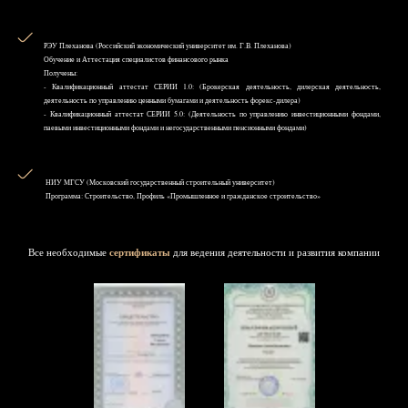
РЭУ Плеханова (Российский экономический университет им. Г.В. Плеханова)
Обучение и Аттестация специалистов финансового рынка
Получены:
- Квалификационный аттестат СЕРИИ 1.0: (Брокерская деятельность, дилерская деятельность,
деятельность по управлению ценными бумагами и деятельность форекс-дилера)
- Квалификационный аттестат СЕРИИ 5.0: (Деятельность по управлению инвестиционными фондами,
паевыми инвестиционными фондами и негосударственными пенсионными фондами)
НИУ MГСУ (Московский государственный строительный университет)
Программа: Строительство, Профиль «Промышленное и гражданское строительство»
Все необходимые
сертификаты
для ведения деятельности и развития компании