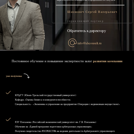
Шахнович Сергей Валерьевич
управляющий партнер
Обратитесь к директору
info@alsconsult.ru
Постоянное обучение и повышение экспертности залог
развития компании
уже получены
ЮУрГУ (Южно-Уральский государственный университет)
Кафедра «Оценка бизнеса и конкурентоспособности»
Специальность - «Экономика и управление на предприятии (Операции с недвижимым имуществом)»
РЭУ Плеханова (Российский экономический университет им. Г.В. Плеханова)
Обучение на «Единой программе подготовки арбитражных управляющих»
Получено свидетельство РОСРЕЕСТРА на ведение деятельности Арбитражного управляющего