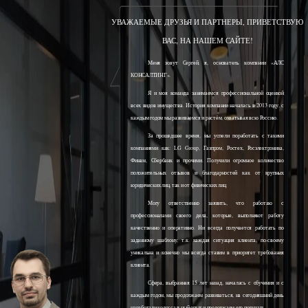
УВАЖАЕМЫЕ ДРУЗЬЯ И ПАРТНЕРЫ, ПРИВЕТСТВУЮ
ВАС, НА НАШЕМ САЙТЕ!
Меня зовут Сергей, я, основатель компании «АЛС
КОНСАЛТИНГ».
Я и моя команда занимаемся профессиональной оценкой
всех видов имущества. История компании началась в 2013 году, с
каждым годом мы развиваемся и растём, охватывая всю Россию.
За прошедшее время, мы успели поработать с такими
компаниями как: LG Group, Газпром, Ростех, Росэлектроника,
Финам, Сбербанк и прочими. Получили огромное количество
положительных отзывов и благодарностей как от крупных
юридических лиц, так и от физических лиц.
Могу ответственно заявить, что работаю с
профессионалами своего дела, которые, выполняют работу
качественно и оперативно. Ни всегда получается работать по
заданному шаблону, т.к. каждая ситуация клиента, по-своему
уникальна и конечно мы всегда ставим в приоритет требования
клиента.
Сфера, выбранная 15 лет назад, началась с обучения и с
каждым годом, мы продолжаем развиваться, на сегодняшний день
наработали колоссальный опыт и продолжаем его получать.