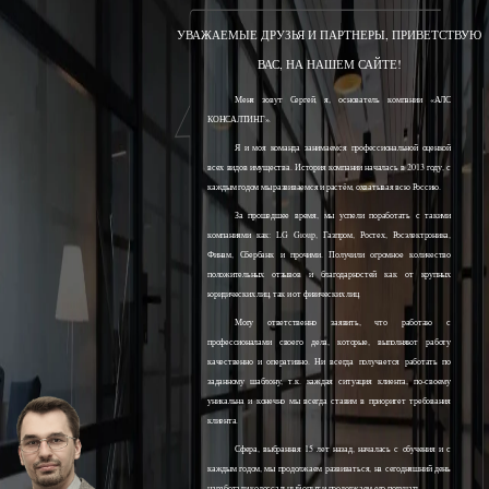
УВАЖАЕМЫЕ ДРУЗЬЯ И ПАРТНЕРЫ, ПРИВЕТСТВУЮ
ВАС, НА НАШЕМ САЙТЕ!
Меня зовут Сергей, я, основатель компании «АЛС
КОНСАЛТИНГ».
Я и моя команда занимаемся профессиональной оценкой
всех видов имущества. История компании началась в 2013 году, с
каждым годом мы развиваемся и растём, охватывая всю Россию.
За прошедшее время, мы успели поработать с такими
компаниями как: LG Group, Газпром, Ростех, Росэлектроника,
Финам, Сбербанк и прочими. Получили огромное количество
положительных отзывов и благодарностей как от крупных
юридических лиц, так и от физических лиц.
Могу ответственно заявить, что работаю с
профессионалами своего дела, которые, выполняют работу
качественно и оперативно. Ни всегда получается работать по
заданному шаблону, т.к. каждая ситуация клиента, по-своему
уникальна и конечно мы всегда ставим в приоритет требования
клиента.
Сфера, выбранная 15 лет назад, началась с обучения и с
каждым годом, мы продолжаем развиваться, на сегодняшний день
наработали колоссальный опыт и продолжаем его получать.