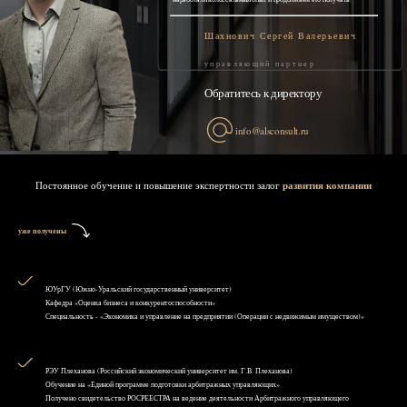
Шахнович Сергей Валерьевич
управляющий партнер
Обратитесь к директору
info@alsconsult.ru
Постоянное обучение и повышение экспертности залог
развития компании
уже получены
ЮУрГУ (Южно-Уральский государственный университет)
Кафедра «Оценка бизнеса и конкурентоспособности»
Специальность - «Экономика и управление на предприятии (Операции с недвижимым имуществом)»
РЭУ Плеханова (Российский экономический университет им. Г.В. Плеханова)
Обучение на «Единой программе подготовки арбитражных управляющих»
Получено свидетельство РОСРЕЕСТРА на ведение деятельности Арбитражного управляющего