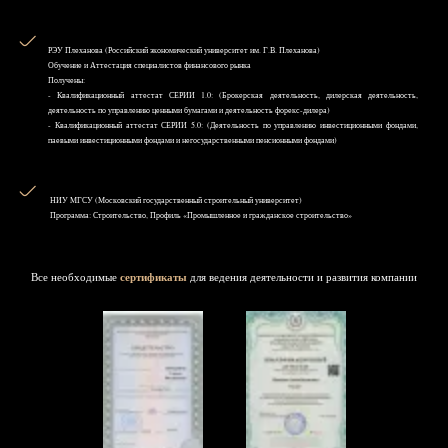
РЭУ Плеханова (Российский экономический университет им. Г.В. Плеханова)
Обучение и Аттестация специалистов финансового рынка
Получены:
- Квалификационный аттестат СЕРИИ 1.0: (Брокерская деятельность, дилерская деятельность,
деятельность по управлению ценными бумагами и деятельность форекс-дилера)
- Квалификационный аттестат СЕРИИ 5.0: (Деятельность по управлению инвестиционными фондами,
паевыми инвестиционными фондами и негосударственными пенсионными фондами)
НИУ MГСУ (Московский государственный строительный университет)
Программа: Строительство, Профиль «Промышленное и гражданское строительство»
Все необходимые
сертификаты
для ведения деятельности и развития компании