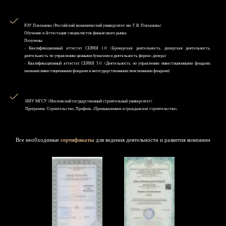
РЭУ Плеханова (Российский экономический университет им. Г.В. Плеханова)
Обучение и Аттестация специалистов финансового рынка
Получены:
- Квалификационный аттестат СЕРИИ 1.0: (Брокерская деятельность, дилерская деятельность,
деятельность по управлению ценными бумагами и деятельность форекс-дилера)
- Квалификационный аттестат СЕРИИ 5.0: (Деятельность по управлению инвестиционными фондами,
паевыми инвестиционными фондами и негосударственными пенсионными фондами)
НИУ MГСУ (Московский государственный строительный университет)
Программа: Строительство, Профиль «Промышленное и гражданское строительство»
Все необходимые
сертификаты
для ведения деятельности и развития компании