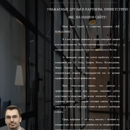
УВАЖАЕМЫЕ ДРУЗЬЯ И ПАРТНЕРЫ, ПРИВЕТСТВУЮ
ВАС, НА НАШЕМ САЙТЕ!
Меня зовут Сергей, я, основатель компании «АЛС
КОНСАЛТИНГ».
Я и моя команда занимаемся профессиональной оценкой
всех видов имущества. История компании началась в 2013 году, с
каждым годом мы развиваемся и растём, охватывая всю Россию.
За прошедшее время, мы успели поработать с такими
компаниями как: LG Group, Газпром, Ростех, Росэлектроника,
Финам, Сбербанк и прочими. Получили огромное количество
положительных отзывов и благодарностей как от крупных
юридических лиц, так и от физических лиц.
Могу ответственно заявить, что работаю с
профессионалами своего дела, которые, выполняют работу
качественно и оперативно. Ни всегда получается работать по
заданному шаблону, т.к. каждая ситуация клиента, по-своему
уникальна и конечно мы всегда ставим в приоритет требования
клиента.
Сфера, выбранная 15 лет назад, началась с обучения и с
каждым годом, мы продолжаем развиваться, на сегодняшний день
наработали колоссальный опыт и продолжаем его получать.