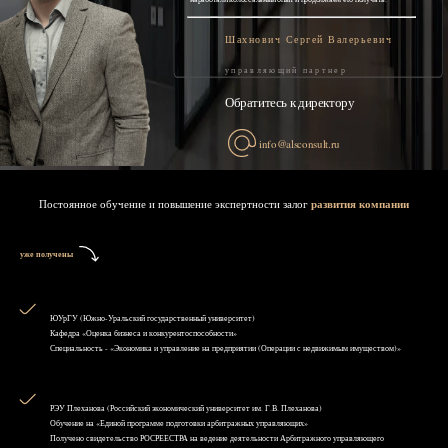
Шахнович Сергей Валерьевич
управляющий партнер
Обратитесь к директору
info@alsconsult.ru
Постоянное обучение и повышение экспертности залог
развития компании
уже получены
ЮУрГУ (Южно-Уральский государственный университет)
Кафедра «Оценка бизнеса и конкурентоспособности»
Специальность - «Экономика и управление на предприятии (Операции с недвижимым имуществом)»
РЭУ Плеханова (Российский экономический университет им. Г.В. Плеханова)
Обучение на «Единой программе подготовки арбитражных управляющих»
Получено свидетельство РОСРЕЕСТРА на ведение деятельности Арбитражного управляющего