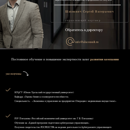
Шахнович Сергей Валерьевич
управляющий партнер
Обратитесь к директору
info@alsconsult.ru
Постоянное обучение и повышение экспертности залог
развития компании
уже получены
ЮУрГУ (Южно-Уральский государственный университет)
Кафедра «Оценка бизнеса и конкурентоспособности»
Специальность - «Экономика и управление на предприятии (Операции с недвижимым имуществом)»
РЭУ Плеханова (Российский экономический университет им. Г.В. Плеханова)
Обучение на «Единой программе подготовки арбитражных управляющих»
Получено свидетельство РОСРЕЕСТРА на ведение деятельности Арбитражного управляющего