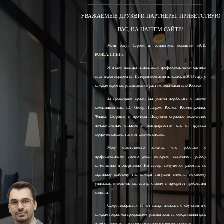
УВАЖАЕМЫЕ ДРУЗЬЯ И ПАРТНЕРЫ, ПРИВЕТСТВУЮ
ВАС, НА НАШЕМ САЙТЕ!
Меня зовут Сергей, я, основатель компании «АЛС
КОНСАЛТИНГ».
Я и моя команда занимаемся профессиональной оценкой
всех видов имущества. История компании началась в 2013 году, с
каждым годом мы развиваемся и растём, охватывая всю Россию.
За прошедшее время, мы успели поработать с такими
компаниями как: LG Group, Газпром, Ростех, Росэлектроника,
Финам, Сбербанк и прочими. Получили огромное количество
положительных отзывов и благодарностей как от крупных
юридических лиц, так и от физических лиц.
Могу ответственно заявить, что работаю с
профессионалами своего дела, которые, выполняют работу
качественно и оперативно. Ни всегда получается работать по
заданному шаблону, т.к. каждая ситуация клиента, по-своему
уникальна и конечно мы всегда ставим в приоритет требования
клиента.
Сфера, выбранная 15 лет назад, началась с обучения и с
каждым годом, мы продолжаем развиваться, на сегодняшний день
наработали колоссальный опыт и продолжаем его получать.