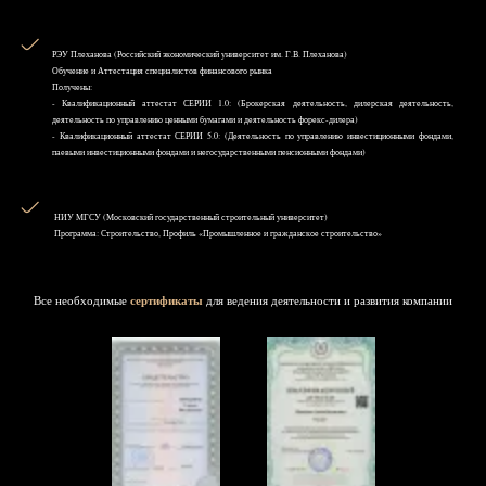
РЭУ Плеханова (Российский экономический университет им. Г.В. Плеханова)
Обучение и Аттестация специалистов финансового рынка
Получены:
- Квалификационный аттестат СЕРИИ 1.0: (Брокерская деятельность, дилерская деятельность,
деятельность по управлению ценными бумагами и деятельность форекс-дилера)
- Квалификационный аттестат СЕРИИ 5.0: (Деятельность по управлению инвестиционными фондами,
паевыми инвестиционными фондами и негосударственными пенсионными фондами)
НИУ MГСУ (Московский государственный строительный университет)
Программа: Строительство, Профиль «Промышленное и гражданское строительство»
Все необходимые
сертификаты
для ведения деятельности и развития компании