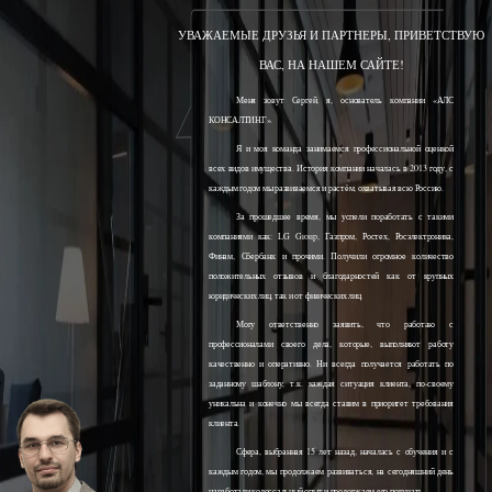
УВАЖАЕМЫЕ ДРУЗЬЯ И ПАРТНЕРЫ, ПРИВЕТСТВУЮ
ВАС, НА НАШЕМ САЙТЕ!
Меня зовут Сергей, я, основатель компании «АЛС
КОНСАЛТИНГ».
Я и моя команда занимаемся профессиональной оценкой
всех видов имущества. История компании началась в 2013 году, с
каждым годом мы развиваемся и растём, охватывая всю Россию.
За прошедшее время, мы успели поработать с такими
компаниями как: LG Group, Газпром, Ростех, Росэлектроника,
Финам, Сбербанк и прочими. Получили огромное количество
положительных отзывов и благодарностей как от крупных
юридических лиц, так и от физических лиц.
Могу ответственно заявить, что работаю с
профессионалами своего дела, которые, выполняют работу
качественно и оперативно. Ни всегда получается работать по
заданному шаблону, т.к. каждая ситуация клиента, по-своему
уникальна и конечно мы всегда ставим в приоритет требования
клиента.
Сфера, выбранная 15 лет назад, началась с обучения и с
каждым годом, мы продолжаем развиваться, на сегодняшний день
наработали колоссальный опыт и продолжаем его получать.