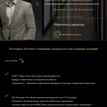
Шахнович Сергей Валерьевич
управляющий партнер
Обратитесь к директору
info@alsconsult.ru
Постоянное обучение и повышение экспертности залог
развития компании
уже получены
ЮУрГУ (Южно-Уральский государственный университет)
Кафедра «Оценка бизнеса и конкурентоспособности»
Специальность - «Экономика и управление на предприятии (Операции с недвижимым имуществом)»
РЭУ Плеханова (Российский экономический университет им. Г.В. Плеханова)
Обучение на «Единой программе подготовки арбитражных управляющих»
Получено свидетельство РОСРЕЕСТРА на ведение деятельности Арбитражного управляющего