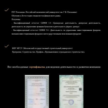
РЭУ Плеханова (Российский экономический университет им. Г.В. Плеханова)
Обучение и Аттестация специалистов финансового рынка
Получены:
- Квалификационный аттестат СЕРИИ 1.0: (Брокерская деятельность, дилерская деятельность,
деятельность по управлению ценными бумагами и деятельность форекс-дилера)
- Квалификационный аттестат СЕРИИ 5.0: (Деятельность по управлению инвестиционными фондами,
паевыми инвестиционными фондами и негосударственными пенсионными фондами)
НИУ MГСУ (Московский государственный строительный университет)
Программа: Строительство, Профиль «Промышленное и гражданское строительство»
Все необходимые
сертификаты
для ведения деятельности и развития компании